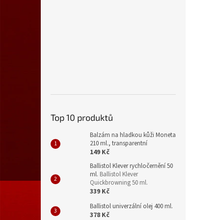
Top 10 produktů
Balzám na hladkou kůži Moneta
210 ml., transparentní
149 Kč
Ballistol Klever rychločernění 50
ml.
Ballistol Klever
Quickbrowning 50 ml.
339 Kč
Ballistol univerzální olej 400 ml.
378 Kč