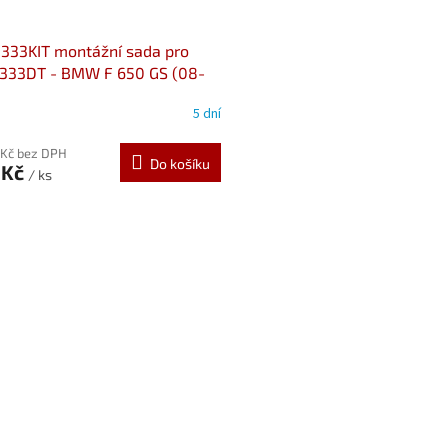
D333KIT montážní sada pro
 333DT - BMW F 650 GS (08-
5 dní
 Kč bez DPH
Do košíku
 Kč
/ ks
O
v
l
á
d
a
c
í
p
r
v
k
y