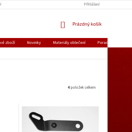
ÁLY OBLEČENÍ
PORADNA
KATALOGY (.PDF)
Přihlášení
OBCHODNÍ PODMÍ
NÁKUPNÍ
Prázdný košík
KOŠÍK
vé zboží
Novinky
Materiály oblečení
Poradna
Kon
4
položek celkem