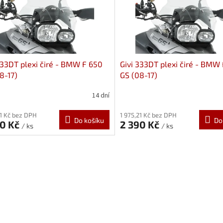
333DT plexi čiré - BMW F 650
Givi 333DT plexi čiré - BMW
8-17)
GS (08-17)
14 dní
21 Kč bez DPH
1 975,21 Kč bez DPH
Do košíku
Do
90 Kč
2 390 Kč
/ ks
/ ks