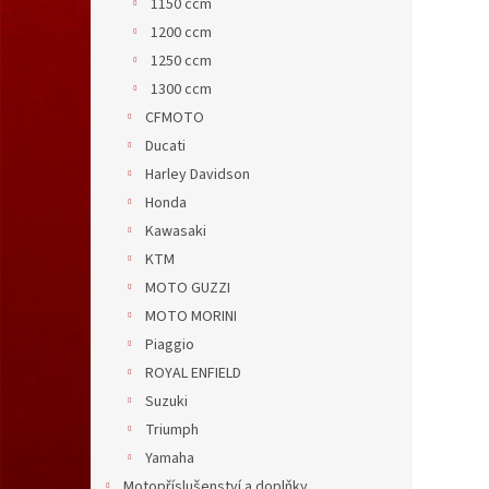
1150 ccm
1200 ccm
1250 ccm
1300 ccm
CFMOTO
Ducati
Harley Davidson
Honda
Kawasaki
KTM
MOTO GUZZI
MOTO MORINI
Piaggio
ROYAL ENFIELD
Suzuki
Triumph
Yamaha
Motopříslušenství a doplňky