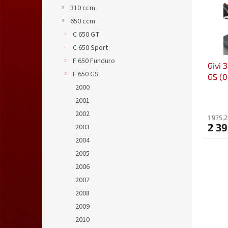
s
o
n
310 ccm
p
d
e
650 ccm
r
u
l
o
k
C 650 GT
d
t
C 650 Sport
u
ů
F 650 Funduro
Givi 
k
F 650 GS
GS (0
t
2000
ů
2001
2002
1 975,
2 3
2003
2004
2005
2006
2007
2008
2009
2010