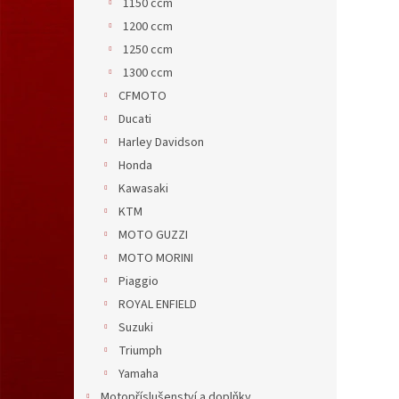
1150 ccm
1200 ccm
1250 ccm
1300 ccm
CFMOTO
Ducati
Harley Davidson
Honda
Kawasaki
KTM
MOTO GUZZI
MOTO MORINI
Piaggio
ROYAL ENFIELD
Suzuki
Triumph
Yamaha
Motopříslušenství a doplňky