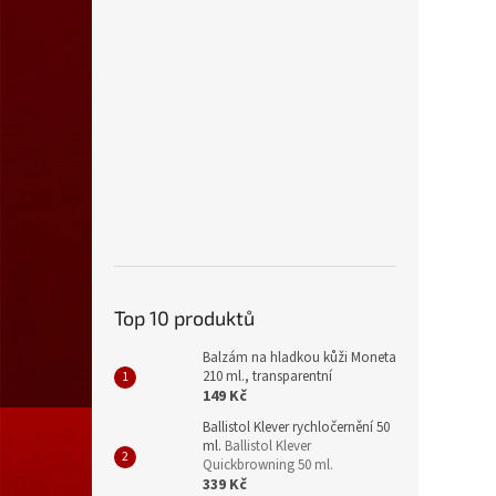
Top 10 produktů
Balzám na hladkou kůži Moneta
210 ml., transparentní
149 Kč
Ballistol Klever rychločernění 50
ml.
Ballistol Klever
Quickbrowning 50 ml.
339 Kč