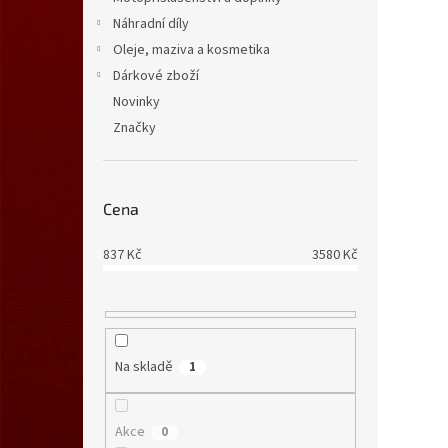
Náhradní díly
Oleje, maziva a kosmetika
Dárkové zboží
Novinky
Značky
Cena
837
Kč
3580
Kč
Na skladě
1
Akce
0