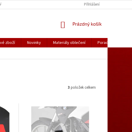
ÁLY OBLEČENÍ
PORADNA
KATALOGY (.PDF)
Přihlášení
OBCHODNÍ PODMÍ
NÁKUPNÍ
Prázdný košík
KOŠÍK
vé zboží
Novinky
Materiály oblečení
Poradna
Kon
3
položek celkem