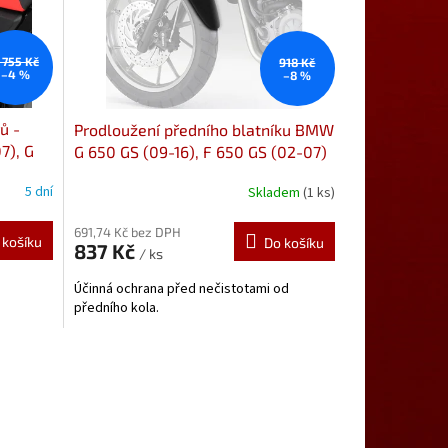
 755 Kč
918 Kč
–4 %
–8 %
ů -
Prodloužení předního blatníku BMW
7), G
G 650 GS (09-16), F 650 GS (02-07)
054215
Prodloužení předního
5 dní
Skladem
(1 ks)
blatníku od Pyramid Plastics
691,74 Kč bez DPH
 košíku
Do košíku
837 Kč
/ ks
Účinná ochrana před nečistotami od
předního kola.