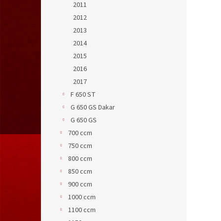
2011
2012
2013
2014
2015
2016
2017
F 650 ST
G 650 GS Dakar
G 650 GS
700 ccm
750 ccm
800 ccm
850 ccm
900 ccm
1000 ccm
1100 ccm