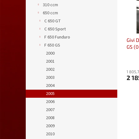
s
o
n
310 ccm
p
d
e
650 ccm
r
u
l
o
k
C 650 GT
d
t
C 650 Sport
u
ů
F 650 Funduro
Givi 
k
F 650 GS
GS (0
t
2000
ů
2001
2002
1 805,
2 18
2003
2004
2005
2006
2007
2008
2009
2010