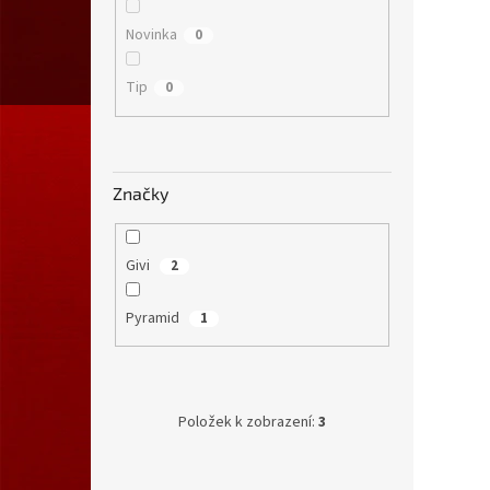
Novinka
0
Tip
0
Značky
Givi
2
Pyramid
1
Položek k zobrazení:
3