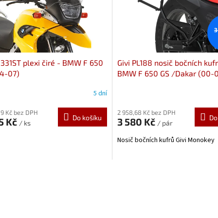
3
D331ST plexi čiré - BMW F 650
Givi PL188 nosič bočních kufr
4-07)
BMW F 650 GS /Dakar (00-0
650 GS (11-17)
5 dní
79 Kč bez DPH
2 958,68 Kč bez DPH
Do košíku
Do
5 Kč
3 580 Kč
/ ks
/ pár
Nosič bočních kufrů Givi Monokey
O
v
l
á
d