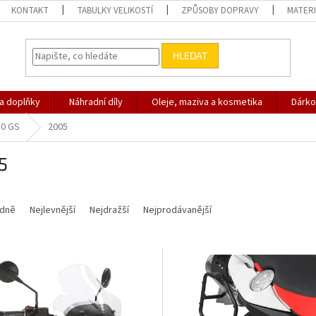
KONTAKT
TABULKY VELIKOSTÍ
ZPŮSOBY DOPRAVY
MATERI
HLEDAT
 a doplňky
Náhradní díly
Oleje, maziva a kosmetika
Dárko
50 GS
2005
5
dně
Nejlevnější
Nejdražší
Nejprodávanější