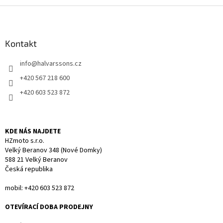
l
Z
á
á
d
p
a
a
Kontakt
c
t
í
info
@
halvarssons.cz
í
p
r
+420 567 218 600
v
+420 603 523 872
k
y
v
ý
KDE NÁS NAJDETE
p
HZmoto s.r.o.
i
Velký Beranov 348 (Nové Domky)
s
588 21 Velký Beranov
u
Česká republika
mobil: +420 603 523 872
OTEVÍRACÍ DOBA PRODEJNY