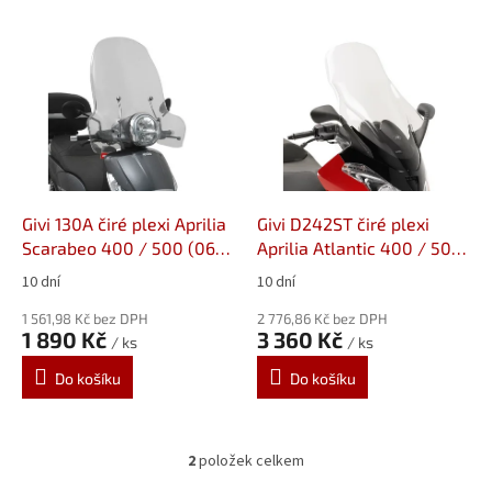
V
ý
p
i
s
p
r
o
d
Givi 130A čiré plexi Aprilia
Givi D242ST čiré plexi
u
Scarabeo 400 / 500 (06-
Aprilia Atlantic 400 / 500
k
12)
Sprint (05-12)
10 dní
10 dní
t
ů
1 561,98 Kč bez DPH
2 776,86 Kč bez DPH
1 890 Kč
3 360 Kč
/ ks
/ ks
Do košíku
Do košíku
2
položek celkem
O
v