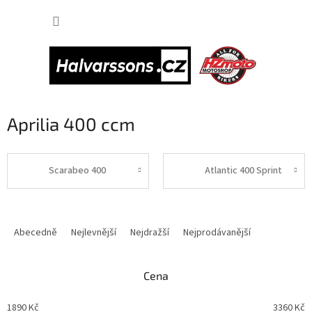
Přejít
NÁKUP
na
obsah
KOŠÍK
Aprilia 400 ccm
Scarabeo 400
Atlantic 400 Sprint
Ř
a
Abecedně
Nejlevnější
Nejdražší
Nejprodávanější
z
e
n
Cena
í
p
1890
Kč
3360
Kč