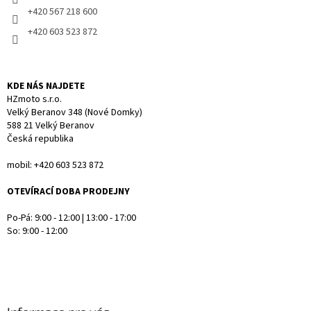
r
+420 567 218 600
v
+420 603 523 872
k
y
v
ý
KDE NÁS NAJDETE
p
HZmoto s.r.o.
i
Velký Beranov 348 (Nové Domky)
s
588 21 Velký Beranov
u
Česká republika
mobil: +420 603 523 872
OTEVÍRACÍ DOBA PRODEJNY
Po-Pá: 9:00 - 12:00 | 13:00 - 17:00
So: 9:00 - 12:00