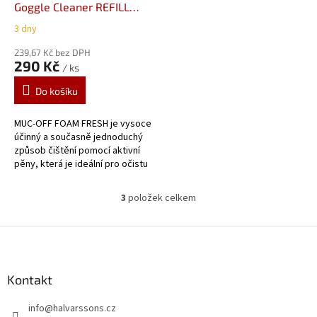
Goggle Cleaner REFILL
250 ml.
3 dny
239,67 Kč bez DPH
290 Kč
/ ks
Do košíku
MUC-OFF FOAM FRESH je vysoce
účinný a současně jednoduchý
způsob čištění pomocí aktivní
pěny, která je ideální pro očistu
vnitřků helem a jakýchkoliv
(zejména savých)...
3
položek celkem
O
v
l
Z
á
á
d
p
a
a
Kontakt
c
t
í
info
@
halvarssons.cz
í
p