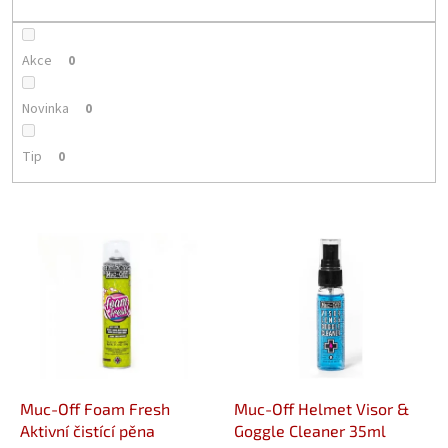
k
t
ů
Akce
0
Novinka
0
Tip
0
V
ý
p
i
s
p
r
o
d
Muc-Off Foam Fresh
Muc-Off Helmet Visor &
u
Aktivní čistící pěna
Goggle Cleaner 35ml