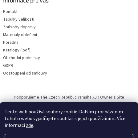
Informace pro vás
Kontakt
Tabulky velikostí
Způsoby dopravy
Materiály oblečení
Poradna
Katalogy (.pdf)
Obchodní podmínky
GDPR
Odstoupení od smlouvy
Podporujeme The Czech Republic Yamaha XJR Owner’s Site
Tento web používá soubory cookie. Dalším procházením
tohoto webu vyjadřujete souhlas s jejich používáním.. Více
informací
zde
.
Vytvořil Shoptet