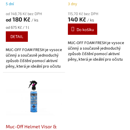
k
5 dní
3 dny
t
ů
od 148,76 Kč bez DPH
115,70 Kč bez DPH
180 Kč
140 Kč
od
/ ks
/ ks
Měrná
od 675 Kč / 1 l
Do košíku
cena:
DETAIL
MUC-OFF FOAM FRESH je vysoce
účinný a současně jednoduchý
MUC-OFF FOAM FRESH je vysoce
způsob čištění pomocí aktivní
účinný a současně jednoduchý
pěny, která je ideální pro očistu
způsob čištění pomocí aktivní
vnitřků helem a jakýchkoliv
pěny, která je ideální pro očistu
(zejména savých)...
vnitřků helem a jakýchkoliv
(zejména savých)...
Muc-Off Helmet Visor &