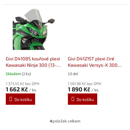
Givi D4108S kouřové plexi
Givi D4121ST plexi čiré
Kawasaki Ninja 300 (13-
Kawasaki Versys-X 300
18)
ABS (17-)
Skladem
(2 ks)
10 dní
1 373,55 Kč bez DPH
1 561,98 Kč bez DPH
1 662 Kč
1 890 Kč
/ ks
/ ks
Do košíku
Do košíku
4
položek celkem
O
v