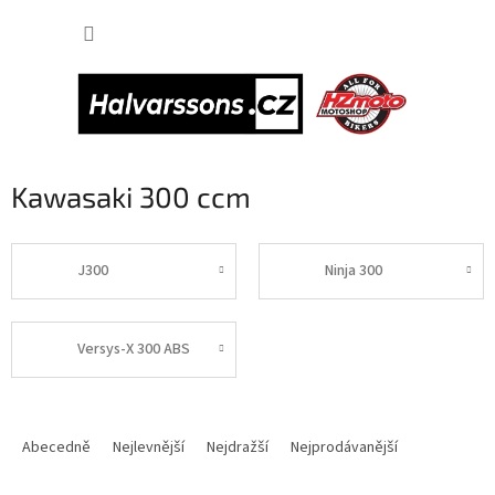
Přejít
NÁKUP
na
obsah
KOŠÍK
Kawasaki 300 ccm
J300
Ninja 300
Versys-X 300 ABS
Ř
a
Abecedně
Nejlevnější
Nejdražší
Nejprodávanější
z
e