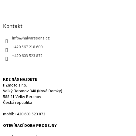
l
Z
á
á
d
p
a
a
Kontakt
c
t
í
info
@
halvarssons.cz
í
p
r
+420 567 218 600
v
+420 603 523 872
k
y
v
ý
KDE NÁS NAJDETE
p
HZmoto s.r.o.
i
Velký Beranov 348 (Nové Domky)
s
588 21 Velký Beranov
u
Česká republika
mobil: +420 603 523 872
OTEVÍRACÍ DOBA PRODEJNY