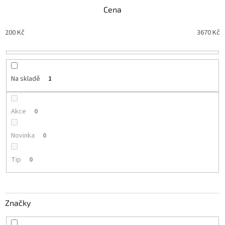
n
Cena
í
p
200
Kč
3670
Kč
r
o
d
u
Na skladě
1
k
t
ů
Akce
0
Novinka
0
Tip
0
Značky