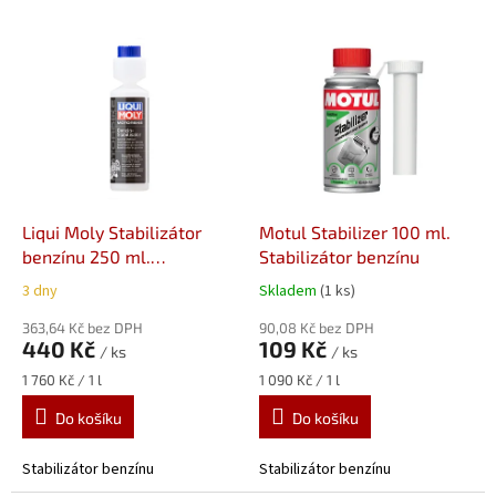
V
ý
p
i
s
p
r
o
d
Liqui Moly Stabilizátor
Motul Stabilizer 100 ml.
u
benzínu 250 ml.
Stabilizátor benzínu
k
Stabilizátor benzínu
3 dny
Skladem
(1 ks)
t
ů
363,64 Kč bez DPH
90,08 Kč bez DPH
440 Kč
109 Kč
/ ks
/ ks
Měrná
Měrná
1 760 Kč / 1 l
1 090 Kč / 1 l
cena:
cena:
Do košíku
Do košíku
Stabilizátor benzínu
Stabilizátor benzínu