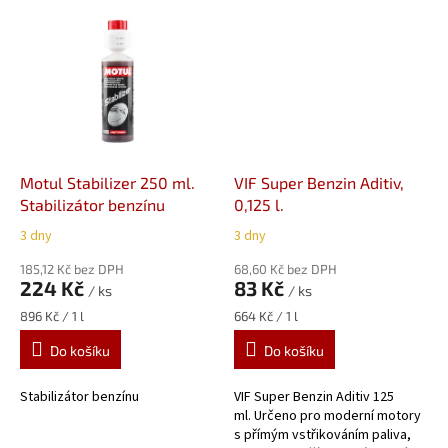
Motul Stabilizer 250 ml.
VIF Super Benzin Aditiv,
Stabilizátor benzínu
0,125 l.
3 dny
3 dny
185,12 Kč bez DPH
68,60 Kč bez DPH
224 Kč
83 Kč
/ ks
/ ks
Měrná
Měrná
896 Kč / 1 l
664 Kč / 1 l
cena:
cena:
Do košíku
Do košíku
Stabilizátor benzínu
VIF Super Benzin Aditiv 125
ml. Určeno pro moderní motory
s přímým vstřikováním paliva,