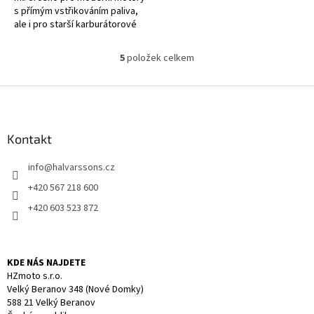
s přímým vstřikováním paliva,
ale i pro starší karburátorové
motory
5
položek celkem
O
v
l
Z
á
á
d
p
a
a
Kontakt
c
t
í
info
@
halvarssons.cz
í
p
r
+420 567 218 600
v
+420 603 523 872
k
y
v
ý
KDE NÁS NAJDETE
p
HZmoto s.r.o.
i
Velký Beranov 348 (Nové Domky)
s
588 21 Velký Beranov
u