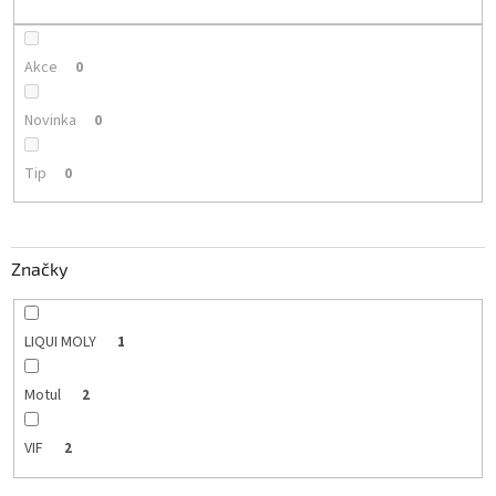
k
t
ů
Akce
0
Novinka
0
Tip
0
Značky
LIQUI MOLY
1
Motul
2
VIF
2