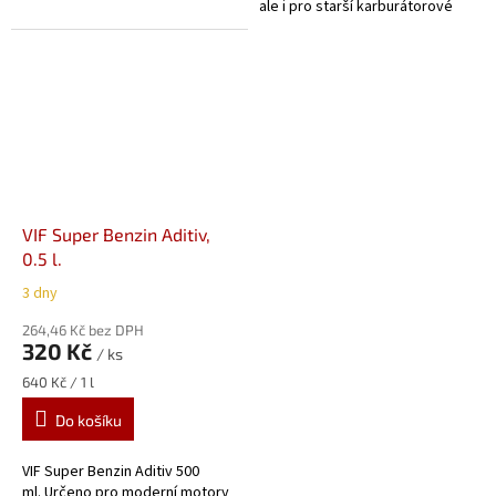
ale i pro starší karburátorové
motory.
VIF Super Benzin Aditiv,
0.5 l.
3 dny
264,46 Kč bez DPH
320 Kč
/ ks
Měrná
640 Kč / 1 l
cena:
Do košíku
VIF Super Benzin Aditiv 500
ml. Určeno pro moderní motory