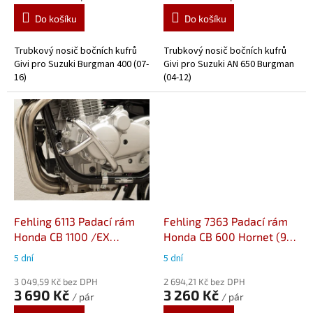
Do košíku
Do košíku
Trubkový nosič bočních kufrů
Trubkový nosič bočních kufrů
Givi pro Suzuki Burgman 400 (07-
Givi pro Suzuki AN 650 Burgman
16)
(04-12)
Fehling 6113 Padací rám
Fehling 7363 Padací rám
Honda CB 1100 /EX
Honda CB 600 Hornet (98-
/RS(13-)
06)
5 dní
5 dní
3 049,59 Kč bez DPH
2 694,21 Kč bez DPH
3 690 Kč
3 260 Kč
/ pár
/ pár