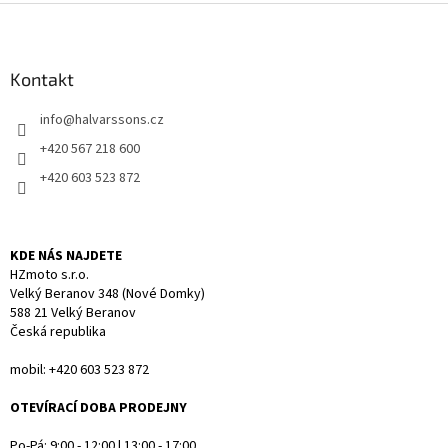
l
Z
á
á
d
p
a
a
Kontakt
c
t
í
info
@
halvarssons.cz
í
p
r
+420 567 218 600
v
+420 603 523 872
k
y
v
ý
KDE NÁS NAJDETE
p
HZmoto s.r.o.
i
Velký Beranov 348 (Nové Domky)
s
588 21 Velký Beranov
u
Česká republika
mobil: +420 603 523 872
OTEVÍRACÍ DOBA PRODEJNY
Po-Pá: 9:00 - 12:00 | 13:00 - 17:00