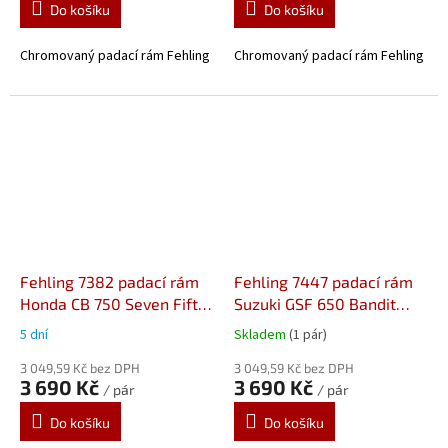
Do košíku
Do košíku
Chromovaný padací rám Fehling
Chromovaný padací rám Fehling
Fehling 7382 padací rám
Fehling 7447 padací rám
Honda CB 750 Seven Fifty
Suzuki GSF 650 Bandit
(92-03)
(07-12)
5 dní
Skladem
(1 pár)
3 049,59 Kč bez DPH
3 049,59 Kč bez DPH
3 690 Kč
3 690 Kč
/ pár
/ pár
Do košíku
Do košíku