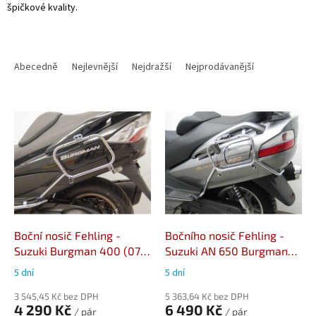
špičkové kvality.
Ř
a
Abecedně
Nejlevnější
Nejdražší
Nejprodávanější
z
e
V
n
ý
í
p
p
i
r
s
o
p
d
r
u
o
k
d
t
Boční nosič Fehling -
Bočního nosič Fehling -
u
ů
Suzuki Burgman 400 (07-
Suzuki AN 650 Burgman
k
16)
(04-12)
5 dní
5 dní
t
ů
3 545,45 Kč bez DPH
5 363,64 Kč bez DPH
4 290 Kč
6 490 Kč
/ pár
/ pár