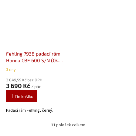
Fehling 7938 padací rám
Honda CBF 600 S/N (04-
07)
3 dny
3 049,59 Kč bez DPH
3 690 Kč
/ pár
Do košíku
Padací rám Fehling, černý.
11
položek celkem
O
v