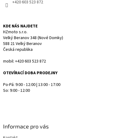
+420 603 523 872
k
y
v
ý
KDE NÁS NAJDETE
p
HZmoto s.r.o.
i
Velký Beranov 348 (Nové Domky)
s
588 21 Velký Beranov
u
Česká republika
mobil: +420 603 523 872
OTEVÍRACÍ DOBA PRODEJNY
Po-Pá: 9:00 - 12:00 | 13:00 - 17:00
So: 9:00 - 12:00
Informace pro vás
Kontakt