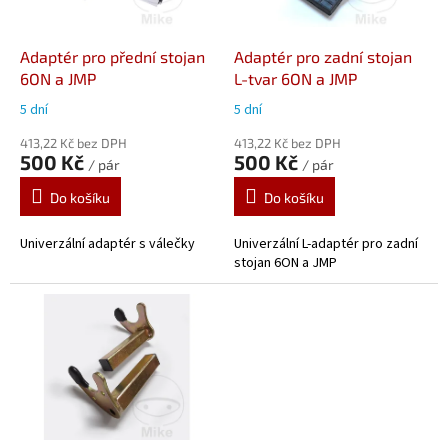
r
u
o
k
d
t
Adaptér pro přední stojan
Adaptér pro zadní stojan
u
ů
6ON a JMP
L-tvar 6ON a JMP
k
5 dní
5 dní
t
ů
413,22 Kč bez DPH
413,22 Kč bez DPH
500 Kč
500 Kč
/ pár
/ pár
Do košíku
Do košíku
Univerzální adaptér s válečky
Univerzální L-adaptér pro zadní
stojan 6ON a JMP