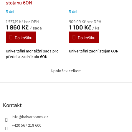
stojanu 6ON
5 dní
5 dní
1 537,19 Kč bez DPH
909,09 Kč bez DPH
1 860 Kč
1 100 Kč
/ sada
/ ks
Do košíku
Do košíku
Univerzální montážní sada pro
Univerzální zadní stojan 6ON
přední a zadní kolo 6ON
6
položek celkem
O
v
l
Z
á
á
d
p
a
a
Kontakt
c
t
í
info
@
halvarssons.cz
í
p
r
+420 567 218 600
v