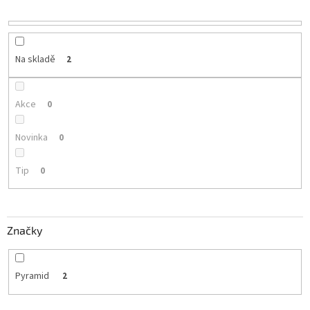
r
o
d
u
Na skladě
2
k
t
ů
Akce
0
Novinka
0
Tip
0
Značky
Pyramid
2