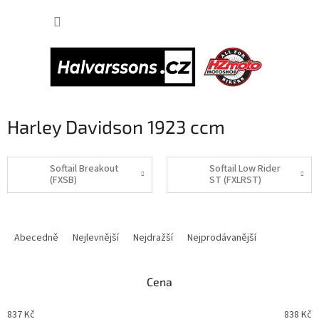
Přejít
NÁKUP
na
obsah
KOŠÍK
Harley Davidson 1923 ccm
Softail Breakout
Softail Low Rider
(FXSB)
ST (FXLRST)
Ř
a
Abecedně
Nejlevnější
Nejdražší
Nejprodávanější
z
e
n
Cena
í
p
837
Kč
838
Kč