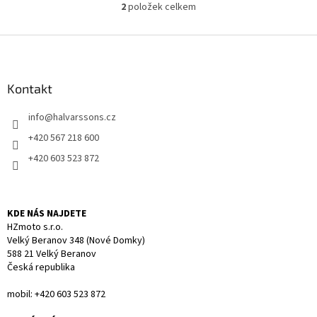
2
položek celkem
O
v
l
Z
á
á
d
p
a
a
Kontakt
c
t
í
info
@
halvarssons.cz
í
p
r
+420 567 218 600
v
+420 603 523 872
k
y
v
ý
KDE NÁS NAJDETE
p
HZmoto s.r.o.
i
Velký Beranov 348 (Nové Domky)
s
588 21 Velký Beranov
u
Česká republika
mobil: +420 603 523 872