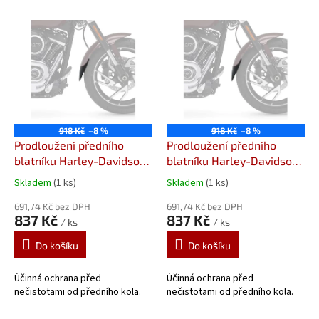
V
ý
p
i
s
p
r
o
918 Kč
–8 %
918 Kč
–8 %
d
Prodloužení předního
Prodloužení předního
u
blatníku Harley-Davidson
blatníku Harley-Davidson
k
Softail Breakout (FXSB)
Softail Low Rider ST
Skladem
(1 ks)
Skladem
(1 ks)
t
(18-)
Prodloužení předního
(FXLRST) (22-)
ů
blatníku od Pyramid
691,74 Kč bez DPH
Prodloužení předního
691,74 Kč bez DPH
837 Kč
837 Kč
/ ks
/ ks
Plastics
blatníku od Pyramid
Plastics
Do košíku
Do košíku
Účinná ochrana před
Účinná ochrana před
nečistotami od předního kola.
nečistotami od předního kola.