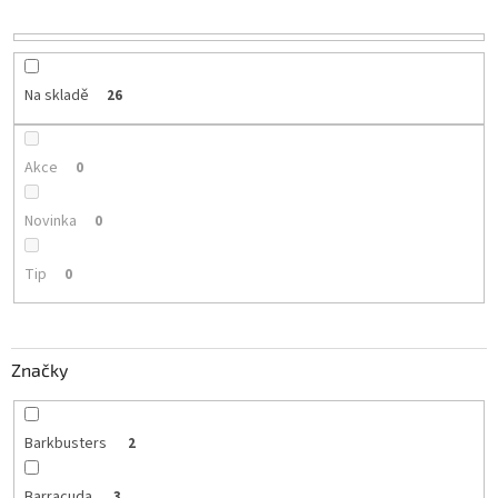
r
o
d
u
Na skladě
26
k
t
ů
Akce
0
Novinka
0
Tip
0
Značky
Barkbusters
2
Barracuda
3