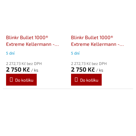
Blinkr Bullet 1000®
Blinkr Bullet 1000®
Extreme Kellermann -
Extreme Kellermann -
černé tělo, čiré sklo
chromované tělo, čiré sklo
5 dní
5 dní
2 272,73 Kč bez DPH
2 272,73 Kč bez DPH
2 750 Kč
2 750 Kč
/ ks
/ ks
Do košíku
Do košíku