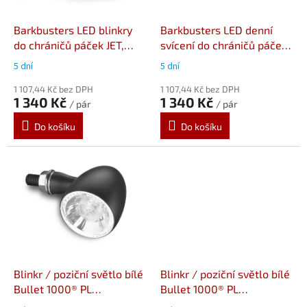
o
d
Barkbusters LED blinkry
Barkbusters LED denní
u
do chráničů páček JET,
svícení do chráničů páček
k
VPS, STORM
JET, VPS, STORM
5 dní
5 dní
t
ů
1 107,44 Kč bez DPH
1 107,44 Kč bez DPH
1 340 Kč
1 340 Kč
/ pár
/ pár
Do košíku
Do košíku
Blinkr / poziční světlo bílé
Blinkr / poziční světlo bílé
Bullet 1000® PL
Bullet 1000® PL
Kellermann - černé tělo,
Kellermann - chromované