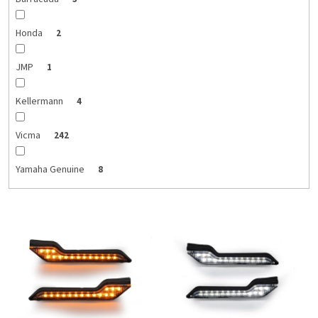
Honda
2
JMP
1
Kellermann
4
Vicma
242
Yamaha Genuine
8
V
ý
p
i
s
p
r