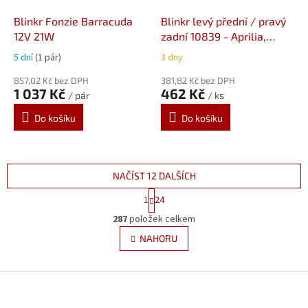
Blinkr Fonzie Barracuda
Blinkr levý přední / pravý
12V 21W
zadní 10839 - Aprilia,
BMW, Ducati, Triumph,
5 dní
(1 pár)
3 dny
Yamaha
857,02 Kč bez DPH
381,82 Kč bez DPH
1 037 Kč
462 Kč
/ pár
/ ks
Do košíku
Do košíku
NAČÍST 12 DALŠÍCH
S
1
24
t
O
r
287
položek celkem
v
á
l
NAHORU
n
á
k
d
o
v
Z
a
á
c
á
n
í
p