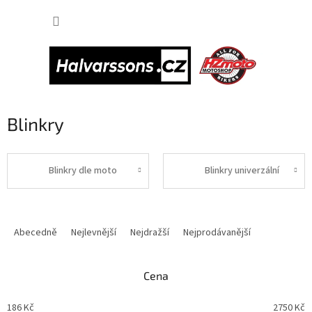
Přejít
NÁKUP
na
obsah
KOŠÍK
Blinkry
Blinkry dle moto
Blinkry univerzální
Ř
a
Abecedně
Nejlevnější
Nejdražší
Nejprodávanější
z
e
n
Cena
í
p
186
Kč
2750
Kč