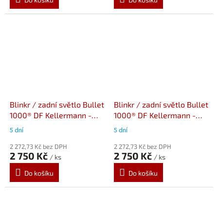
Blinkr / zadní světlo Bullet
Blinkr / zadní světlo Bullet
1000® DF Kellermann -
1000® DF Kellermann -
černé tělo, čiré sklo
chromované tělo, čiré sklo
5 dní
5 dní
2 272,73 Kč bez DPH
2 272,73 Kč bez DPH
2 750 Kč
2 750 Kč
/ ks
/ ks
Do košíku
Do košíku