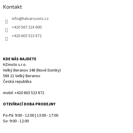
í
p
a
Kontakt
r
t
v
info
@
halvarssons.cz
í
k
y
+420 567 218 600
v
+420 603 523 872
ý
p
i
s
KDE NÁS NAJDETE
u
HZmoto s.r.o.
Velký Beranov 348 (Nové Domky)
588 21 Velký Beranov
Česká republika
mobil: +420 603 523 872
OTEVÍRACÍ DOBA PRODEJNY
Po-Pá: 9:00 - 12:00 | 13:00 - 17:00
So: 9:00 - 12:00