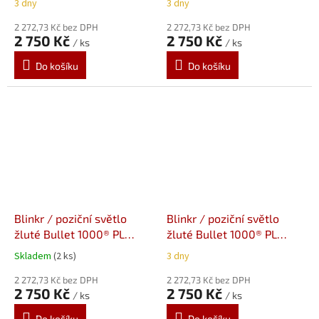
3 dny
3 dny
čiré sklo
tělo, čiré sklo
2 272,73 Kč bez DPH
2 272,73 Kč bez DPH
2 750 Kč
2 750 Kč
/ ks
/ ks
Do košíku
Do košíku
Blinkr / poziční světlo
Blinkr / poziční světlo
žluté Bullet 1000® PL
žluté Bullet 1000® PL
Kellermann - černé tělo,
Kellermann - chromové
Skladem
(2 ks)
3 dny
čiré sklo
tělo, čiré sklo
2 272,73 Kč bez DPH
2 272,73 Kč bez DPH
2 750 Kč
2 750 Kč
/ ks
/ ks
Do košíku
Do košíku