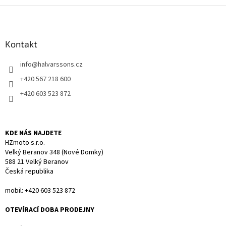
l
Z
á
á
d
p
a
a
Kontakt
c
t
í
info
@
halvarssons.cz
í
p
r
+420 567 218 600
v
+420 603 523 872
k
y
v
ý
KDE NÁS NAJDETE
p
HZmoto s.r.o.
i
Velký Beranov 348 (Nové Domky)
s
588 21 Velký Beranov
u
Česká republika
mobil: +420 603 523 872
OTEVÍRACÍ DOBA PRODEJNY