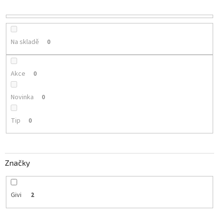
r
o
d
u
Na skladě
0
k
t
ů
Akce
0
Novinka
0
Tip
0
Značky
Givi
2