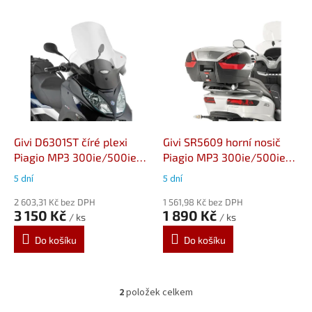
V
ý
p
i
s
p
r
o
d
Givi D6301ST číré plexi
Givi SR5609 horní nosič
u
Piagio MP3 300ie/500ie
Piagio MP3 300ie/500ie
k
Sport/Business
Sport/Business
5 dní
5 dní
t
ů
2 603,31 Kč bez DPH
1 561,98 Kč bez DPH
3 150 Kč
1 890 Kč
/ ks
/ ks
Do košíku
Do košíku
2
položek celkem
O
v