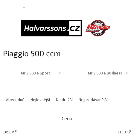
Přejít
NÁKUP
na
obsah
KOŠÍK
Piaggio 500 ccm
MP3 500ie Sport
MP3 500ie Business
Ř
a
Abecedně
Nejlevnější
Nejdražší
Nejprodávanější
z
e
n
Cena
í
p
1890
Kč
3150
Kč