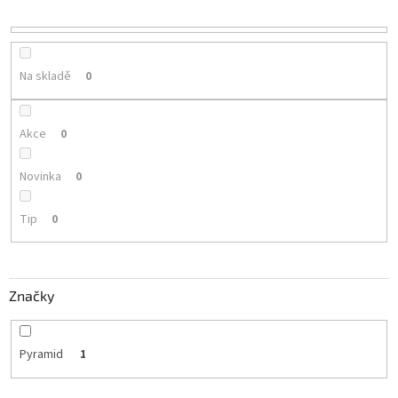
r
o
d
u
Na skladě
0
k
t
ů
Akce
0
Novinka
0
Tip
0
Značky
Pyramid
1