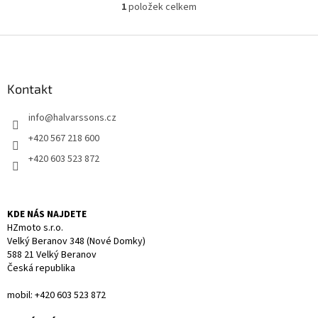
1
položek celkem
O
v
l
Z
á
á
d
p
a
a
Kontakt
c
t
í
info
@
halvarssons.cz
í
p
r
+420 567 218 600
v
+420 603 523 872
k
y
v
ý
KDE NÁS NAJDETE
p
HZmoto s.r.o.
i
Velký Beranov 348 (Nové Domky)
s
588 21 Velký Beranov
u
Česká republika
mobil: +420 603 523 872