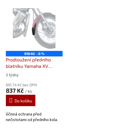
V
ý
p
i
s
p
r
o
918 Kč
–8 %
d
Prodloužení předního
u
blatníku Yamaha XV
k
750/1100 Virago (81-00)
3 týdny
t
05210
Prodloužení
ů
předního blatníku od
691,74 Kč bez DPH
837 Kč
/ ks
Pyramid Plastics
Do košíku
Účinná ochrana před
nečistotami od předního kola.