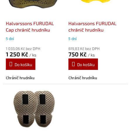
p
r
o
d
Halvarssons FURUDAL
Halvarssons FURUDAL
u
Cap chránič hrudníku
chránič hrudníku
k
5 dní
5 dní
t
ů
1 033,06 Kč bez DPH
619,83 Kč bez DPH
1 250 Kč
750 Kč
/ ks
/ ks
Do košíku
Do košíku
Chránič hrudníku
Chránič hrudníku