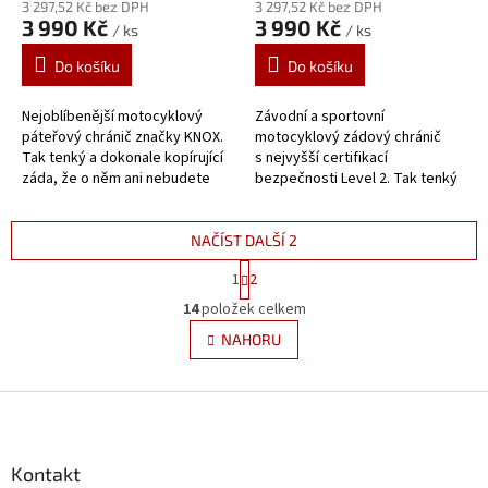
3 297,52 Kč bez DPH
3 297,52 Kč bez DPH
3 990 Kč
3 990 Kč
/ ks
/ ks
Do košíku
Do košíku
Nejoblíbenější motocyklový
Závodní a sportovní
páteřový chránič značky KNOX.
motocyklový zádový chránič
Tak tenký a dokonale kopírující
s nejvyšší certifikací
záda, že o něm ani nebudete
bezpečnosti Level 2. Tak tenký
vědět! Naprostá volnost
a skvěle kopírující záda, že
pohybu. 7 lamel, pro výšku...
o něm ani nebudete vědět....
NAČÍST DALŠÍ 2
S
1
2
t
O
r
14
položek celkem
v
á
l
NAHORU
n
á
k
d
o
v
Z
a
á
c
á
n
í
p
í
p
a
Kontakt
r