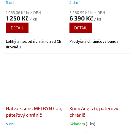
5 dní
5 dní
1 033,06 Kč bez DPH
5 280,99 Kč bez DPH
1 250 Kč
6 390 Kč
/ ks
/ ks
DETAIL
DETAIL
Lehký a flexibilní chránič zad CE
Prodyšná chráničová bunda
úrovně 1
Halvarssons MELBYN Cap,
Knox Aegis 6, páteřový
páteřový chránič
chránič
5 dní
Skladem
(1 ks)