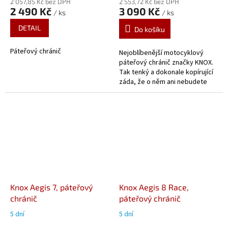
2 057,85 Kč bez DPH
2 553,72 Kč bez DPH
2 490 Kč
3 090 Kč
/ ks
/ ks
DETAIL
Do košíku
Páteřový chránič
Nejoblíbenější motocyklový
páteřový chránič značky KNOX.
Tak tenký a dokonale kopírující
záda, že o něm ani nebudete
vědět! Naprostá volnost
pohybu. 6 lamel, pro výšku...
Knox Aegis 7, páteřový
Knox Aegis 8 Race,
chránič
páteřový chránič
5 dní
5 dní