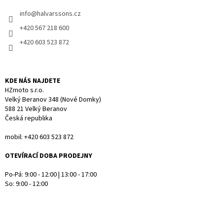
t
v
info
@
halvarssons.cz
í
k
y
+420 567 218 600
v
+420 603 523 872
ý
p
i
s
KDE NÁS NAJDETE
u
HZmoto s.r.o.
Velký Beranov 348 (Nové Domky)
588 21 Velký Beranov
Česká republika
mobil: +420 603 523 872
OTEVÍRACÍ DOBA PRODEJNY
Po-Pá: 9:00 - 12:00 | 13:00 - 17:00
So: 9:00 - 12:00