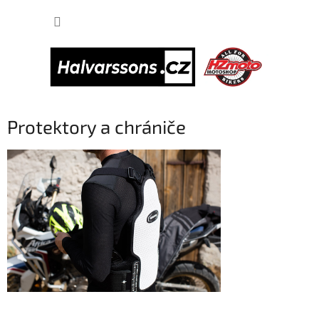
Přejít
NÁKUP
na
obsah
KOŠÍK
Protektory a chrániče
Ř