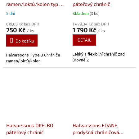
ramen/loktů/kolen typ B
páteřový chránič
Level 2
5 dní
Skladem
(3 ks)
619,83 Kč bez DPH
1 479,34 Kč bez DPH
750 Kč
1 790 Kč
/ ks
/ ks
DETAIL
Do košíku
Lehký a flexibilní chránič zad
Halvarssons Type B Chrániče
úrovně 2
ramen/loktů/kolen
Halvarssons OKELBO
Halvarssons EDANE,
páteřový chránič
prodyšná chráničová
bunda, černá