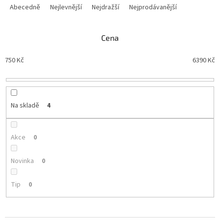
a
Abecedně
Nejlevnější
Nejdražší
Nejprodávanější
z
e
n
Cena
í
p
750
Kč
6390
Kč
r
o
d
u
Na skladě
4
k
t
ů
Akce
0
Novinka
0
Tip
0