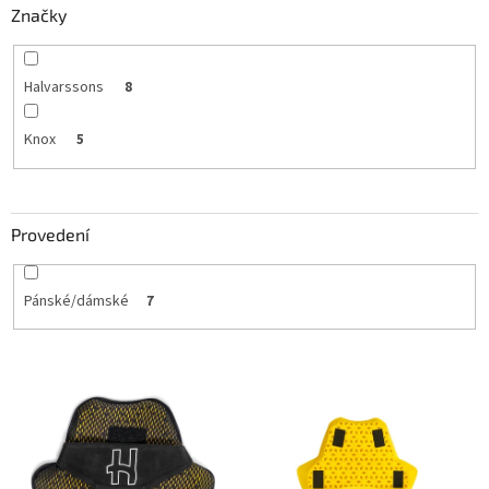
Značky
Halvarssons
8
Knox
5
Provedení
Pánské/dámské
7
V
ý
p
i
s