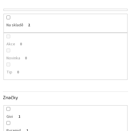
r
o
d
u
Na skladě
2
k
t
ů
Akce
0
Novinka
0
Tip
0
Značky
Givi
1
Pyramid
1