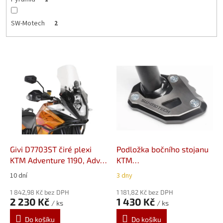
SW-Motech
2
V
ý
p
i
s
p
r
o
d
Givi D7703ST čiré plexi
Podložka bočního stojanu
u
KTM Adventure 1190, Adv.
KTM
k
R (13-16)
1050/1090/1190/1290
10 dní
3 dny
t
STS.04.102.10100/B
ů
1 842,98 Kč bez DPH
1 181,82 Kč bez DPH
2 230 Kč
1 430 Kč
/ ks
/ ks
Do košíku
Do košíku