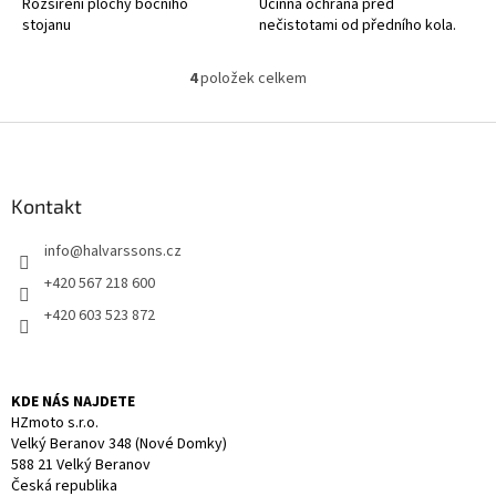
Rozšíření plochy bočního
Účinná ochrana před
stojanu
nečistotami od předního kola.
4
položek celkem
O
v
l
Z
á
á
d
p
a
a
Kontakt
c
t
í
info
@
halvarssons.cz
í
p
r
+420 567 218 600
v
+420 603 523 872
k
y
v
ý
KDE NÁS NAJDETE
p
HZmoto s.r.o.
i
Velký Beranov 348 (Nové Domky)
s
588 21 Velký Beranov
u
Česká republika