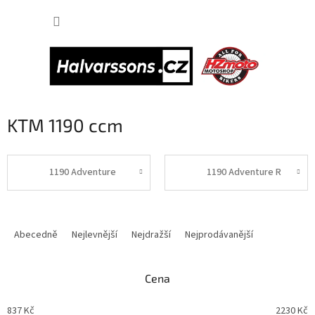
Přejít
NÁKUP
na
obsah
KOŠÍK
KTM 1190 ccm
1190 Adventure
1190 Adventure R
Ř
a
Abecedně
Nejlevnější
Nejdražší
Nejprodávanější
z
e
n
Cena
í
p
837
Kč
2230
Kč