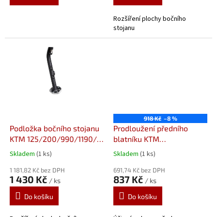
Rozšíření plochy bočního
stojanu
918 Kč
–8 %
Podložka bočního stojanu
Prodloužení předního
KTM 125/200/990/1190/
blatníku KTM
STS.04.102.10000/S
1050/1190/1290/1390
Skladem
(1 ks)
Skladem
(1 ks)
Adventure (13-) 059352
1 181,82 Kč bez DPH
Prodloužení předního
691,74 Kč bez DPH
1 430 Kč
837 Kč
/ ks
/ ks
blatníku od Pyramid
Plastics
Do košíku
Do košíku