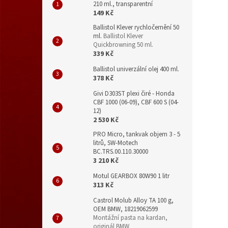
210 ml., transparentní
149 Kč
Ballistol Klever rychločernění 50
ml.
Ballistol Klever
Quickbrowning 50 ml.
339 Kč
Ballistol univerzální olej 400 ml.
378 Kč
Givi D303ST plexi čiré - Honda
CBF 1000 (06-09), CBF 600 S (04-
12)
2 530 Kč
PRO Micro, tankvak objem 3 - 5
litrů, SW-Motech
BC.TRS.00.110.30000
3 210 Kč
Motul GEARBOX 80W90 1 litr
313 Kč
Castrol Molub Alloy TA 100 g,
OEM BMW, 18219062599
Montážní pasta na kardan,
originál BMW