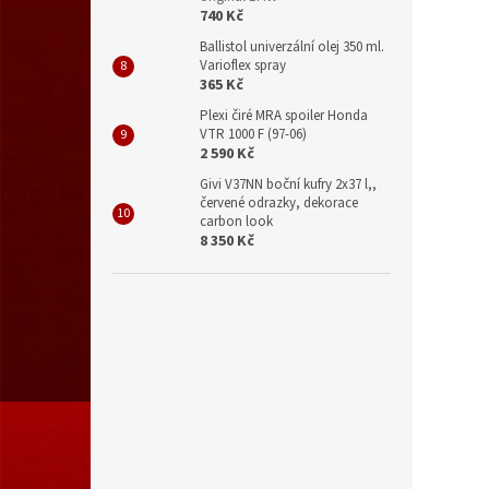
740 Kč
Ballistol univerzální olej 350 ml.
Varioflex spray
365 Kč
Plexi čiré MRA spoiler Honda
VTR 1000 F (97-06)
2 590 Kč
Givi V37NN boční kufry 2x37 l,,
červené odrazky, dekorace
carbon look
8 350 Kč