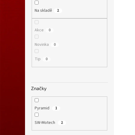
Na skladě
2
Akce
0
Novinka
0
Tip
0
Značky
Pyramid
1
SW-Motech
2