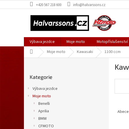
Přejít
+420 567 218 600
info@halvarssons.cz
na
obsah
Výbava jezdce
Moje moto
Motopříslušenství
Domů
Moje moto
Kawasaki
1100 ccm
P
Kaw
o
Přeskočit
s
Kategorie
kategorie
t
r
Výbava jezdce
a
Moje moto
n
Benelli
Ř
n
a
í
Aprilia
Abece
z
p
BMW
e
a
CFMOTO