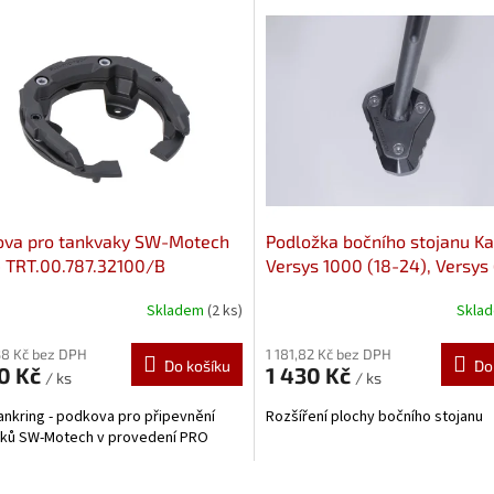
ova pro tankvaky SW-Motech
Podložka bočního stojanu K
 TRT.00.787.32100/B
Versys 1000 (18-24), Versys
1100 STS.08.722.10001
Skladem
(2 ks)
Skla
38 Kč bez DPH
1 181,82 Kč bez DPH
Do košíku
Do
00 Kč
1 430 Kč
/ ks
/ ks
nkring - podkova pro připevnění
Rozšíření plochy bočního stojanu
aků SW-Motech v provedení PRO
O