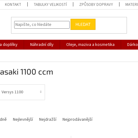
KONTAKT
TABULKY VELIKOSTÍ
ZPŮSOBY DOPRAVY
MATERI
HLEDAT
 a doplňky
Náhradní díly
Oleje, maziva a kosmetika
Dárko
asaki 1100 ccm
Versys 1100
dně
Nejlevnější
Nejdražší
Nejprodávanější