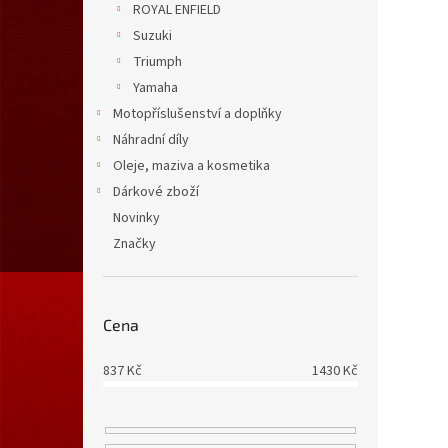
ROYAL ENFIELD
Suzuki
Triumph
Yamaha
Motopříslušenství a doplňky
Náhradní díly
Oleje, maziva a kosmetika
Dárkové zboží
Novinky
Značky
Cena
837
Kč
1430
Kč