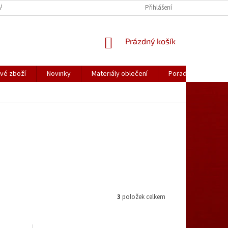
ÁLY OBLEČENÍ
PORADNA
KATALOGY (.PDF)
Přihlášení
OBCHODNÍ PODMÍ
NÁKUPNÍ
Prázdný košík
KOŠÍK
vé zboží
Novinky
Materiály oblečení
Poradna
Kon
3
položek celkem