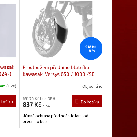
918 Kč
–8 %
awasaki
Prodloužení předního blatníku
 (24-)
Kawasaki Versys 650 / 1000 /SE
/1100 (10-) 053421
Prodloužení
dem
(1 ks)
Objednáno
předního blatníku od Pyramid
Plastics
691,74 Kč bez DPH
 košíku
Do košíku
837 Kč
/ ks
Účinná ochrana před nečistotami od
předního kola.