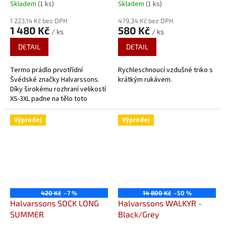
Skladem
(1 ks)
Skladem
(1 ks)
1 223,14 Kč bez DPH
479,34 Kč bez DPH
1 480 Kč
580 Kč
/ ks
/ ks
DETAIL
DETAIL
Termo prádlo prvotřídní
Rychleschnoucí vzdušné triko s
Švédské značky Halvarssons.
krátkým rukávem.
Díky širokému rozhraní velikostí
XS-3XL padne na tělo toto
prádlo každému, navíc je díky
novému designu šedé barvy a...
Výprodej
Výprodej
420 Kč
–7 %
14 800 Kč
–50 %
Halvarssons SOCK LONG
Halvarssons WALKYR -
SUMMER
Black/Grey