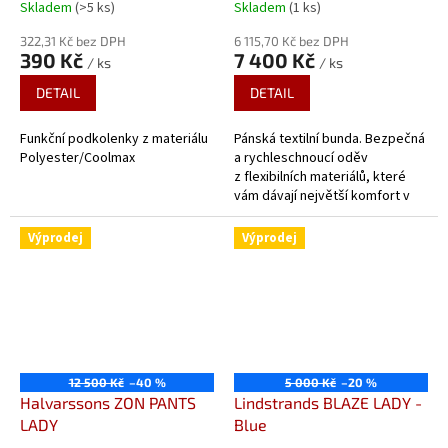
Skladem
(>5 ks)
Skladem
(1 ks)
322,31 Kč bez DPH
6 115,70 Kč bez DPH
390 Kč
7 400 Kč
/ ks
/ ks
DETAIL
DETAIL
Funkční podkolenky z materiálu
Pánská textilní bunda. Bezpečná
Polyester/Coolmax
a rychleschnoucí oděv
z flexibilních materiálů, které
vám dávají největší komfort v
každé situaci, za horkých dnů,
při jízdě v chladném...
Výprodej
Výprodej
12 500 Kč
–40 %
5 000 Kč
–20 %
Halvarssons ZON PANTS
Lindstrands BLAZE LADY -
LADY
Blue