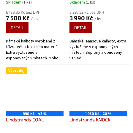
Skladem
(1 ks)
Skladem
(1 ks)
6 198,35 Kč bez DPH
3 297,52 Kč bez DPH
7 500 Kč
3 990 Kč
/ ks
/ ks
DETAIL
DETAIL
Dámské kalhoty vyrobené z
Dámské jeansové kalhoty, extra
třívrstvého textilního materiálu.
vyztužené v exponovaných
Extra vyztužené v
místech. Sepraný a obnošený
exponovaných místech. Mohou
vzhled.
být sepnuty zipem v celém
obvodu pasu s bundou.
Výprodej
Nepromokavé a větru...
990 Kč
–43 %
1 950 Kč
–20 %
Lindstrands COAL
Lindstrands KNOCK