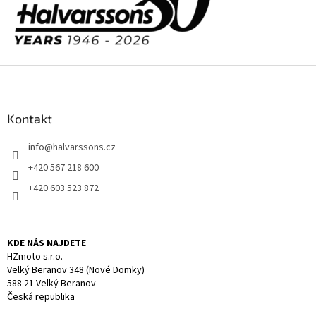
p
r
v
k
y
Z
v
á
ý
p
p
i
a
Kontakt
s
t
u
info
@
halvarssons.cz
í
+420 567 218 600
+420 603 523 872
KDE NÁS NAJDETE
HZmoto s.r.o.
Velký Beranov 348 (Nové Domky)
588 21 Velký Beranov
Česká republika