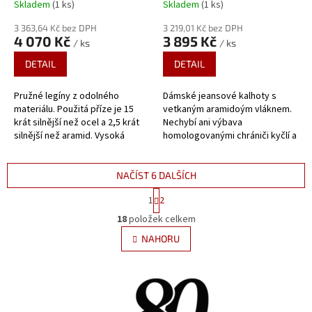
Skladem
(1 ks)
Skladem
(1 ks)
3 363,64 Kč bez DPH
3 219,01 Kč bez DPH
4 070 Kč
3 895 Kč
/ ks
/ ks
DETAIL
DETAIL
Pružné legíny z odolného
Dámské jeansové kalhoty s
materiálu. Použitá příze je 15
vetkaným aramidoým vláknem.
krát silnější než ocel a 2,5 krát
Nechybí ani výbava
silnější než aramid. Vysoká
homologovanými chrániči kyčlí a
odolnost proti oděru a
kolen.
proříznutí. CE...
NAČÍST 6 DALŠÍCH
S
1
2
t
O
r
18
položek celkem
v
á
l
NAHORU
n
á
k
d
o
v
a
á
c
n
í
í