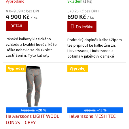
Vyprodáno
Skladem
(1 ks)
t
ů
4 049,59 Kč bez DPH
570,25 Kč bez DPH
4 900 Kč
690 Kč
/ ks
/ ks
DETAIL
Do košíku
Pánské kalhoty klasického
Praktický doplněk kalhot.Zipem
vzhledu z kvalitní hovězí kůže.
lze připnout ke kalhotům zn.
Délka nohavic se dá zkrátit
Halvarssons, Lindstrands a
zastřižením. Tyto kalhoty
Jofama v jakékoliv dámské
mohou být sepnuty zipem k
velikosti.
bundě jakékoliv velikosti.
Výprodej
Výprodej
1 850 Kč
–20 %
690 Kč
–15 %
Halvarssons LIGHT WOOL
Halvarssons MESH TEE
LONGS – GREY