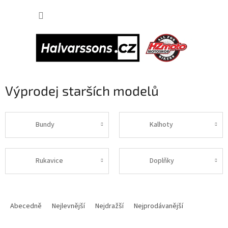
Přejít
NÁKUP
na
obsah
KOŠÍK
Výprodej starších modelů
Bundy
Kalhoty
Rukavice
Doplňky
Ř
a
Abecedně
Nejlevnější
Nejdražší
Nejprodávanější
z
e