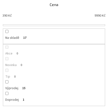
n
Cena
í
p
390
Kč
9990
Kč
r
o
d
u
Na skladě
17
k
t
ů
Akce
0
Novinka
0
Tip
0
Výprodej
15
Doprodej
1