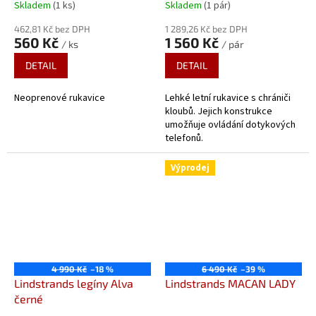
Skladem
(1 ks)
Skladem
(1 pár)
462,81 Kč bez DPH
1 289,26 Kč bez DPH
560 Kč
1 560 Kč
/ ks
/ pár
DETAIL
DETAIL
Neoprenové rukavice
Lehké letní rukavice s chrániči
kloubů. Jejich konstrukce
umožňuje ovládání dotykových
telefonů.
Výprodej
4 990 Kč
–18 %
6 490 Kč
–39 %
Lindstrands legíny Alva
Lindstrands MACAN LADY
černé