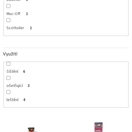
Muc-Off
1
Scottoiler
2
Využití
čištění
6
ošetřující
3
leštění
4
V
ý