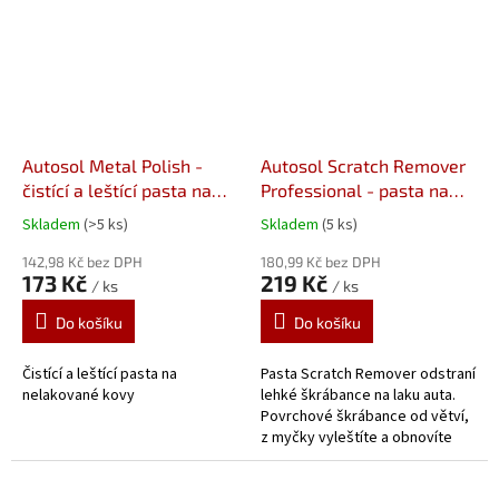
Autosol Metal Polish -
Autosol Scratch Remover
čistící a leštící pasta na
Professional - pasta na
kovy 75 ml
poškrábaný lak 75 ml.
Skladem
(>5 ks)
Skladem
(5 ks)
142,98 Kč bez DPH
180,99 Kč bez DPH
173 Kč
219 Kč
/ ks
/ ks
Do košíku
Do košíku
Čistící a leštící pasta na
Pasta Scratch Remover odstraní
nelakované kovy
lehké škrábance na laku auta.
Povrchové škrábance od větví,
z myčky vyleštíte a obnovíte
lesk barvy.