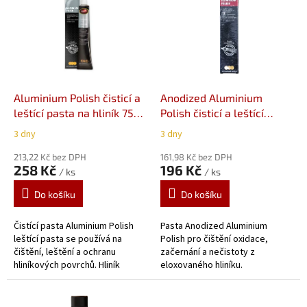
p
i
s
p
r
o
d
Aluminium Polish čisticí a
Anodized Aluminium
u
leštící pasta na hliník 75
Polish čisticí a leštící
k
ml
pasta na eloxovaný hliník
3 dny
3 dny
t
75 ml
ů
213,22 Kč bez DPH
161,98 Kč bez DPH
258 Kč
196 Kč
/ ks
/ ks
Do košíku
Do košíku
Čistící pasta Aluminium Polish
Pasta Anodized Aluminium
leštící pasta se používá na
Polish pro čištění oxidace,
čištění, leštění a ochranu
začernání a nečistoty z
hliníkových povrchů. Hliník
eloxovaného hliníku.
jemně vyčistí do zrcadlového
lesku a ochrání před vnějšími
vlivy