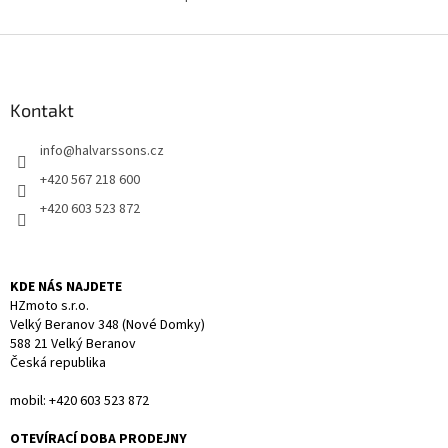
O
v
l
Z
á
á
d
p
a
a
Kontakt
c
t
í
info
@
halvarssons.cz
í
p
r
+420 567 218 600
v
+420 603 523 872
k
y
v
ý
KDE NÁS NAJDETE
p
HZmoto s.r.o.
i
Velký Beranov 348 (Nové Domky)
s
588 21 Velký Beranov
u
Česká republika
mobil: +420 603 523 872
OTEVÍRACÍ DOBA PRODEJNY