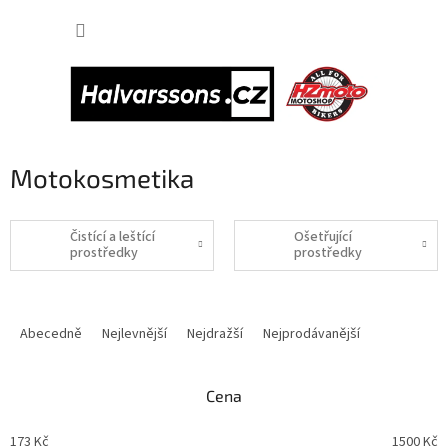
Přejít
NÁKUP
na
obsah
KOŠÍK
Motokosmetika
Čistící a leštící
Ošetřující
prostředky
prostředky
Ř
a
Abecedně
Nejlevnější
Nejdražší
Nejprodávanější
z
e
n
Cena
í
p
173
Kč
1500
Kč