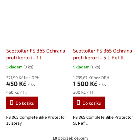
Scottoiler FS 365 Ochrana
Scottoiler FS 365 Ochrana
proti korozi - 1 l.
proti korozi - 5 l. Refill
balení
Skladem
(3 ks)
Skladem
(1 ks)
371,90 Kč bez DPH
1 239,67 Kč bez DPH
450 Kč
1 500 Kč
/ ks
/ ks
Měrná
Měrná
450 Kč / 1 l
300 Kč / 1 l
cena:
cena:
Do košíku
Do košíku
FS 365 Complete Bike Protector
FS 365 Complete Bike Protector
1L spray
5L Refill
10
položek celkem