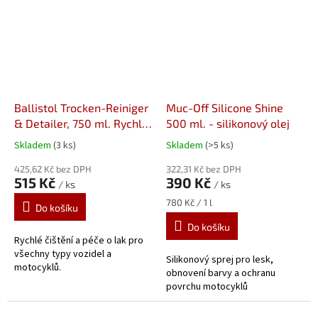
Ballistol Trocken-Reiniger
Muc-Off Silicone Shine
& Detailer, 750 ml. Rychlé
500 ml. - silikonový olej
čištění a péče o lak
Skladem
(3 ks)
Skladem
(>5 ks)
425,62 Kč bez DPH
322,31 Kč bez DPH
515 Kč
390 Kč
/ ks
/ ks
Měrná
780 Kč / 1 l
Do košíku
cena:
Do košíku
Rychlé čištění a péče o lak pro
všechny typy vozidel a
Silikonový sprej pro lesk,
motocyklů.
obnovení barvy a ochranu
povrchu motocyklů