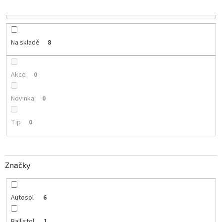
r
o
d
u
Na skladě
8
k
t
ů
Akce
0
Novinka
0
Tip
0
Značky
Autosol
6
Ballistol
1