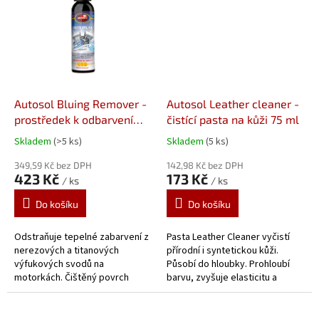
Autosol Bluing Remover -
Autosol Leather cleaner -
prostředek k odbarvení
čistící pasta na kůži 75 ml
svodů 150 ml
Skladem
(>5 ks)
Skladem
(5 ks)
349,59 Kč bez DPH
142,98 Kč bez DPH
423 Kč
173 Kč
/ ks
/ ks
Do košíku
Do košíku
Odstraňuje tepelné zabarvení z
Pasta Leather Cleaner vyčistí
nerezových a titanových
přírodní i syntetickou kůži.
výfukových svodů na
Působí do hloubky. Prohloubí
motorkách. Čištěný povrch
barvu, zvyšuje elasticitu a
rychle a bez velkého úsilí získá
zároveň poskytuje matný
zpět svůj lesk
vzhled. Ideální pro čištění kůže
v...