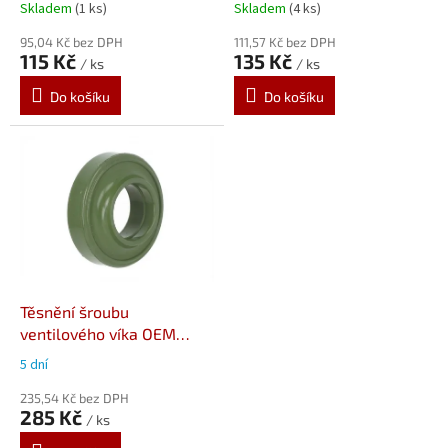
k
Skladem
(1 ks)
Skladem
(4 ks)
t
ů
95,04 Kč bez DPH
111,57 Kč bez DPH
115 Kč
135 Kč
/ ks
/ ks
Do košíku
Do košíku
Těsnění šroubu
ventilového víka OEM
Yamaha
5 dní
235,54 Kč bez DPH
285 Kč
/ ks