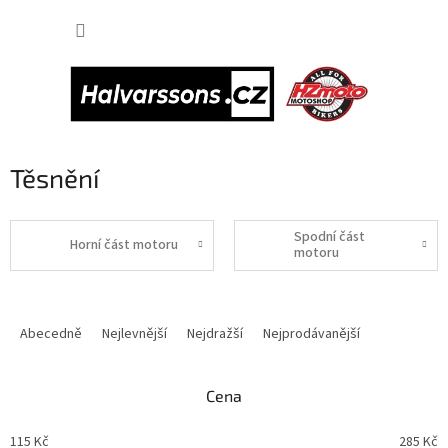
Přejít
NÁKUP
na
obsah
KOŠÍK
Těsnění
Spodní část
Horní část motoru
motoru
Ř
a
Abecedně
Nejlevnější
Nejdražší
Nejprodávanější
z
e
n
Cena
í
p
115
Kč
285
Kč