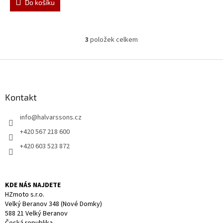
Do košíku
3
položek celkem
O
v
l
Z
á
á
d
p
a
a
Kontakt
c
t
í
info
@
halvarssons.cz
í
p
r
+420 567 218 600
v
+420 603 523 872
k
y
v
ý
KDE NÁS NAJDETE
p
HZmoto s.r.o.
i
Velký Beranov 348 (Nové Domky)
s
588 21 Velký Beranov
u