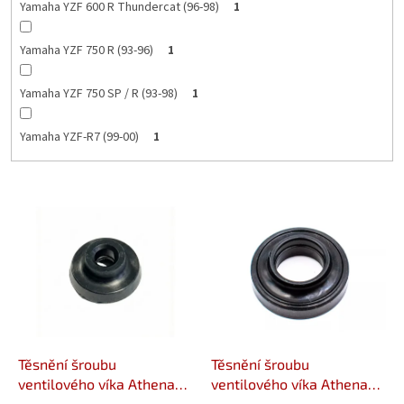
Yamaha YZF 600 R Thundercat (96-98)
1
Yamaha YZF 750 R (93-96)
1
Yamaha YZF 750 SP / R (93-98)
1
Yamaha YZF-R7 (99-00)
1
V
ý
p
i
s
p
r
o
d
Těsnění šroubu
Těsnění šroubu
u
ventilového víka Athena
ventilového víka Athena
S410485015025
S410485015029