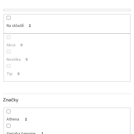
r
o
d
u
Na skladě
2
k
t
ů
Akce
0
Novinka
0
Tip
0
Značky
Athena
2
Yamaha Genuine
1