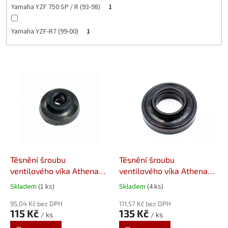
Yamaha YZF 750 SP / R (93-98)
1
Yamaha YZF-R7 (99-00)
1
V
ý
p
i
s
p
r
o
d
Těsnění šroubu
Těsnění šroubu
u
ventilového víka Athena
ventilového víka Athena
k
S410485015025
S410485015029
Skladem
(1 ks)
Skladem
(4 ks)
t
ů
95,04 Kč bez DPH
111,57 Kč bez DPH
115 Kč
135 Kč
/ ks
/ ks