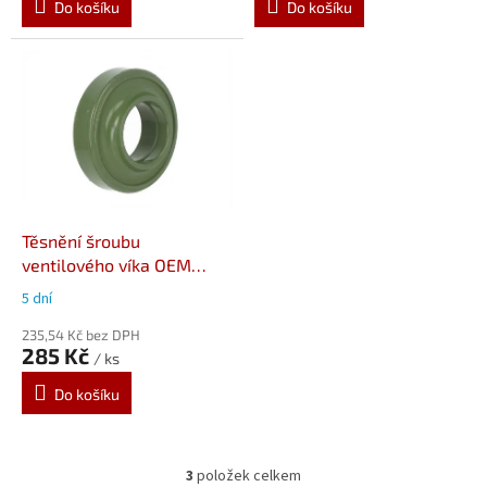
Do košíku
Do košíku
Těsnění šroubu
ventilového víka OEM
Yamaha
5 dní
235,54 Kč bez DPH
285 Kč
/ ks
Do košíku
3
položek celkem
O