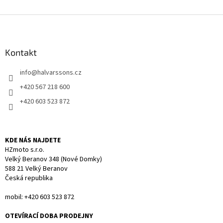
v
l
Z
á
á
d
p
a
a
Kontakt
c
t
í
info
@
halvarssons.cz
í
p
r
+420 567 218 600
v
+420 603 523 872
k
y
v
ý
KDE NÁS NAJDETE
p
HZmoto s.r.o.
i
Velký Beranov 348 (Nové Domky)
s
588 21 Velký Beranov
u
Česká republika
mobil: +420 603 523 872
OTEVÍRACÍ DOBA PRODEJNY