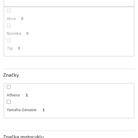
k
t
ů
Akce
0
Novinka
0
Tip
0
Značky
Athena
2
Yamaha Genuine
1
Značka motocyklu