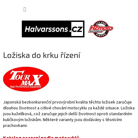
Přejít
NÁKUP
na
obsah
KOŠÍK
Ložiska do krku řízení
Japonská bezkonkurenční prvovýrobní kvalita těchto ložisek zaručuje
dlouhou životnost a citlivé chování motocyklu za každé situace. Ložiska
jsou kuželíková, což zaručuje jejich delší životnost oproti standardním
kuličkovým ložiskům. Některé varianty jsou dodávány s těsnícími
prachovkami.
Katalog osazení podle motocyklů