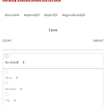
Ř
a
Abecedně
Nejlevnější
Nejdražší
Nejprodávanější
z
e
n
Cena
í
p
520
Kč
1484
Kč
r
o
d
u
Na skladě
3
k
t
ů
Akce
0
Novinka
0
Tip
0