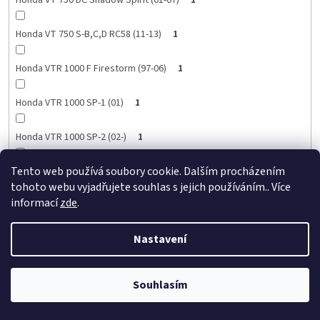
Honda VT 750 DC Shadow Spirit (01-07)
1
Honda VT 750 S-B,C,D RC58 (11-13)
1
Honda VTR 1000 F Firestorm (97-06)
1
Honda VTR 1000 SP-1 (01)
1
Honda VTR 1000 SP-2 (02-)
1
Tento web používá soubory cookie. Dalším procházením
Honda VTX 1300 C / R/ T (04-09)
1
tohoto webu vyjadřujete souhlas s jejich používáním.. Více
informací
zde
.
Honda VTX 1300 S (03-07)
1
Nastavení
Honda VTX 1800 C / F / N / R / S / T (02-08)
1
Honda XL 1000 V Varadero (03-06)
1
Souhlasím
Honda XL 1000 V Varadero (07-12)
1