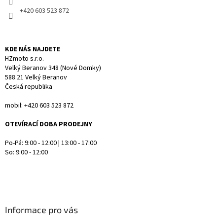
v
+420 603 523 872
ý
p
i
s
KDE NÁS NAJDETE
u
HZmoto s.r.o.
Velký Beranov 348 (Nové Domky)
588 21 Velký Beranov
Česká republika
mobil: +420 603 523 872
OTEVÍRACÍ DOBA PRODEJNY
Po-Pá: 9:00 - 12:00 | 13:00 - 17:00
So: 9:00 - 12:00
Informace pro vás