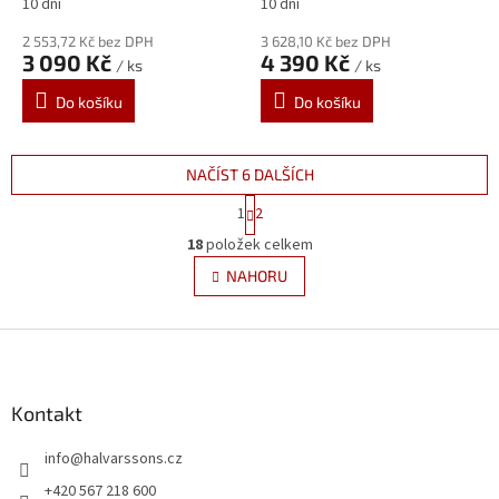
10 dní
10 dní
2 553,72 Kč bez DPH
3 628,10 Kč bez DPH
3 090 Kč
4 390 Kč
/ ks
/ ks
Do košíku
Do košíku
NAČÍST 6 DALŠÍCH
S
1
2
t
O
r
18
položek celkem
v
á
l
NAHORU
n
á
k
d
o
v
Z
a
á
c
á
n
í
p
í
p
a
Kontakt
r
t
v
info
@
halvarssons.cz
í
k
y
+420 567 218 600