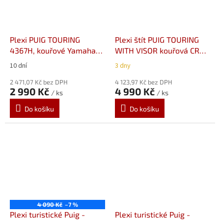
Plexi PUIG TOURING
Plexi štít PUIG TOURING
4367H, kouřové Yamaha
WITH VISOR kouřová CRF
FZ6 Fazer S2 (07-11)
1100L Africa Twin (20-23)
10 dní
3 dny
2 471,07 Kč bez DPH
4 123,97 Kč bez DPH
2 990 Kč
4 990 Kč
/ ks
/ ks
Do košíku
Do košíku
4 090 Kč
–7 %
Plexi turistické Puig -
Plexi turistické Puig -