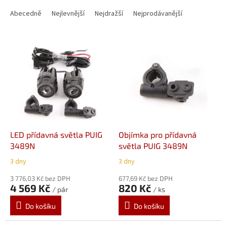
Ř
a
Abecedně
Nejlevnější
Nejdražší
Nejprodávanější
z
e
V
n
ý
í
p
p
i
r
s
o
p
d
r
u
o
k
d
t
LED přídavná světla PUIG
Objímka pro přídavná
u
ů
3489N
světla PUIG 3489N
k
3 dny
3 dny
t
ů
3 776,03 Kč bez DPH
677,69 Kč bez DPH
4 569 Kč
820 Kč
/ pár
/ ks
Do košíku
Do košíku