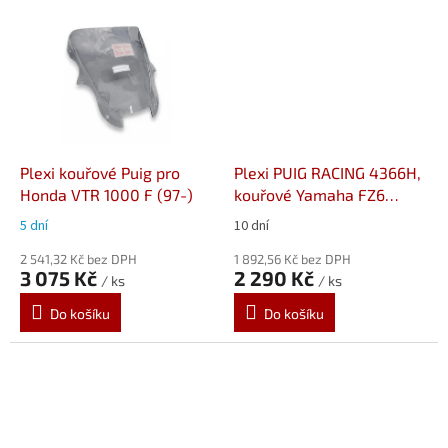
Plexi kouřové Puig pro
Plexi PUIG RACING 4366H,
Honda VTR 1000 F (97-)
kouřové Yamaha FZ6
Fazer S2 (07-11)
5 dní
10 dní
2 541,32 Kč bez DPH
1 892,56 Kč bez DPH
3 075 Kč
2 290 Kč
/ ks
/ ks
Do košíku
Do košíku