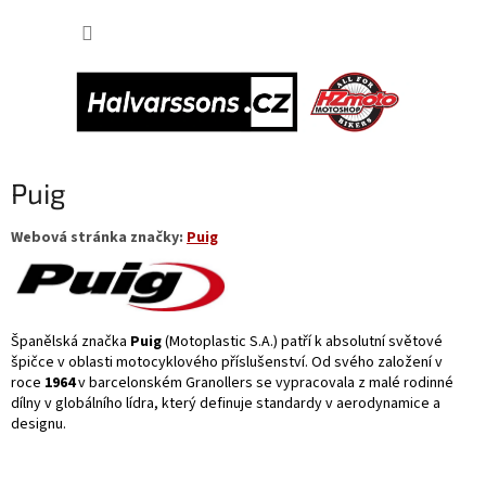
Přejít
NÁKUP
na
obsah
KOŠÍK
Puig
Webová stránka značky:
Puig
Španělská značka
Puig
(Motoplastic S.A.) patří k absolutní světové
špičce v oblasti motocyklového příslušenství. Od svého založení v
roce
1964
v barcelonském Granollers se vypracovala z malé rodinné
dílny v globálního lídra, který definuje standardy v aerodynamice a
designu.