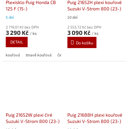
Plexisklo Puig Honda CB
Puig 21652H plexi kouřové
125 F (15-)
Suzuki V-Strom 800 (23-)
5 dní
10 dní
2 719,01 Kč bez DPH
2 553,72 Kč bez DPH
3 290 Kč
3 090 Kč
/ ks
/ ks
DETAIL
Do košíku
kouřová
tmavě kouřová
čirá
Puig 21652W plexi čiré
Puig 21688H plexi kouřové
Suzuki V-Strom 800 (23-)
Suzuki V-Strom 800 (23-)