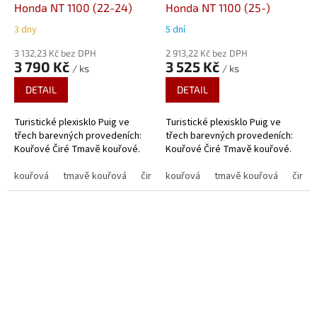
Honda NT 1100 (22-24)
Honda NT 1100 (25-)
3 dny
5 dní
3 132,23 Kč bez DPH
2 913,22 Kč bez DPH
3 790 Kč
3 525 Kč
/ ks
/ ks
DETAIL
DETAIL
Turistické plexisklo Puig ve
Turistické plexisklo Puig ve
třech barevných provedeních:
třech barevných provedeních:
Kouřové Čiré Tmavě kouřové.
Kouřové Čiré Tmavě kouřové.
kouřová
tmavě kouřová
čirá
kouřová
tmavě kouřová
čirá