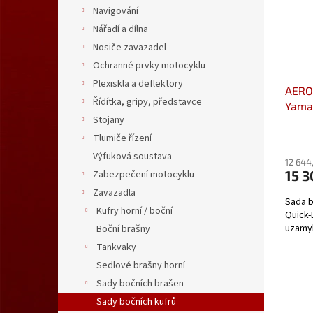
s
o
n
Navigování
p
d
e
Nářadí a dílna
r
u
l
o
k
Nosiče zavazadel
d
t
Ochranné prvky motocyklu
u
ů
Plexiskla a deflektory
AERO 
k
Řídítka, gripy, představce
Yama
t
Stojany
KFT.
ů
Tlumiče řízení
Výfuková soustava
12 644
15 
Zabezpečení motocyklu
Zavazadla
Sada b
Kufry horní / boční
Quick-
uzamy
Boční brašny
Tankvaky
Sedlové brašny horní
Sady bočních brašen
Sady bočních kufrů