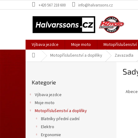
Přejít
+420 567 218 600
info@halvarssons.cz
na
obsah
Výbava jezdce
Moje moto
Motopříslušenství
Domů
Motopříslušenství a doplňky
Zavazadla
P
Sady
o
Přeskočit
s
Kategorie
kategorie
Ř
t
a
r
Abece
Výbava jezdce
z
a
Moje moto
e
n
V
n
Motopříslušenství a doplňky
n
ý
í
í
Blatníky přední-zadní
p
p
p
Elektro
i
r
a
Ergonomie