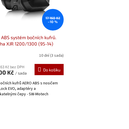
17 160 Kč
–10 %
ABS systém bočních kufrů.
ha XJR 1200/1300 (95-14)
06.435.60100/B
10 dní
(3 sada)
,63 Kč bez DPH
Do košíku
300 Kč
/ sada
očních kufrů AERO ABS s nosičem
Lock EVO, adaptéry a
katelnými čepy - SW-Motech
O
v
l
á