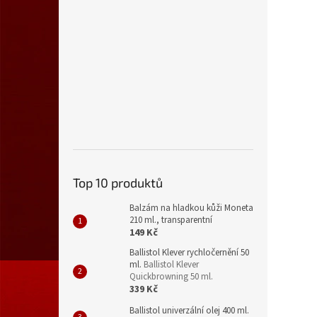
Top 10 produktů
Balzám na hladkou kůži Moneta
210 ml., transparentní
149 Kč
Ballistol Klever rychločernění 50
ml.
Ballistol Klever
Quickbrowning 50 ml.
339 Kč
Ballistol univerzální olej 400 ml.