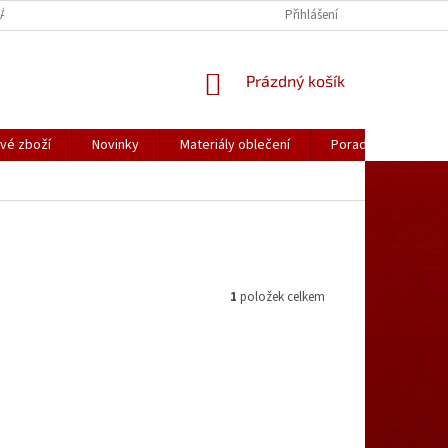
ÁLY OBLEČENÍ
PORADNA
KATALOGY (.PDF)
Přihlášení
OBCHODNÍ PODMÍ
NÁKUPNÍ
Prázdný košík
KOŠÍK
vé zboží
Novinky
Materiály oblečení
Poradna
Kon
1
položek celkem