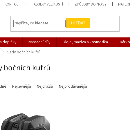
KONTAKT
TABULKY VELIKOSTÍ
ZPŮSOBY DOPRAVY
MATERI
HLEDAT
 a doplňky
Náhradní díly
Oleje, maziva a kosmetika
Dárko
Sady bočních kufrů
 bočních kufrů
dně
Nejlevnější
Nejdražší
Nejprodávanější