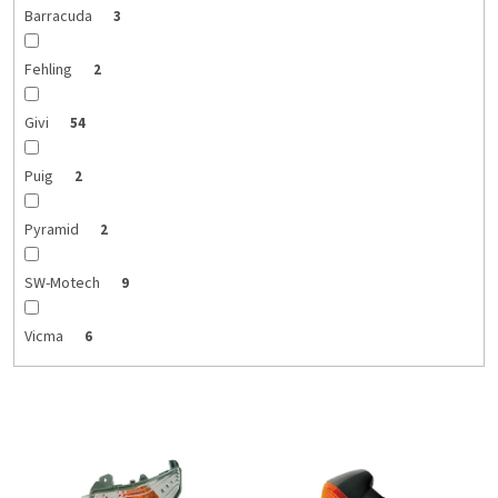
Barracuda
3
Fehling
2
Givi
54
Puig
2
Pyramid
2
SW-Motech
9
Vicma
6
V
ý
p
i