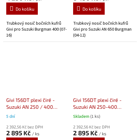
Do košíku
Do košíku
Trubkový nosič bočních kufrů
Trubkový nosič bočních kufrů
Givi pro Suzuki Burgman 400 (07-
Givi pro Suzuki AN 650 Burgman
16)
(04-12)
Givi 156DT plexi čiré -
Givi 156DT plexi čiré -
Suzuki AN 250 / 400
Suzuki AN 250-400
Burgman (98-02)
Business (01-03)
5 dní
Skladem
(1 ks)
2 392,56 Kč bez DPH
2 392,56 Kč bez DPH
2 895 Kč
2 895 Kč
/ ks
/ ks