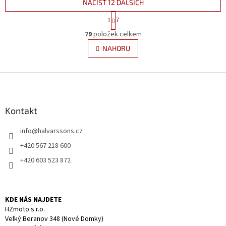
NAČÍST 12 DALŠÍCH
S
1
7
t
O
r
79
položek celkem
v
á
l
NAHORU
n
á
k
d
o
v
Z
a
á
c
á
n
í
p
í
p
a
Kontakt
r
t
v
info
@
halvarssons.cz
í
k
y
+420 567 218 600
v
+420 603 523 872
ý
p
i
s
KDE NÁS NAJDETE
u
HZmoto s.r.o.
Velký Beranov 348 (Nové Domky)