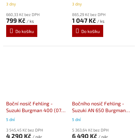
Strom (02-08)
3 dny
3 dny
660,33 Kč bez DPH
865,29 Kč bez DPH
799 Kč
1 047 Kč
/ ks
/ ks
Do košíku
Do košíku
Boční nosič Fehling -
Bočního nosič Fehling -
Suzuki Burgman 400 (07-
Suzuki AN 650 Burgman
16)
(04-12)
5 dní
5 dní
3 545,45 Kč bez DPH
5 363,64 Kč bez DPH
4 290 Kč
6 490 Kč
/ pár
/ pár