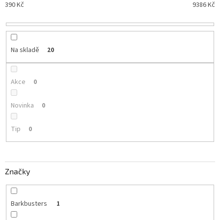
p
390
Kč
9386
Kč
r
o
d
u
Na skladě
20
k
t
ů
Akce
0
Novinka
0
Tip
0
Značky
Barkbusters
1