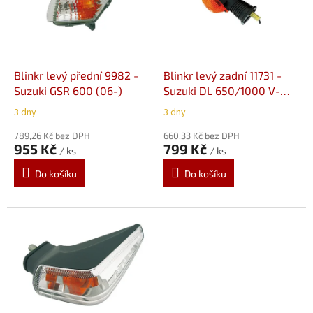
s
p
r
o
d
Blinkr levý přední 9982 -
Blinkr levý zadní 11731 -
u
Suzuki GSR 600 (06-)
Suzuki DL 650/1000 V-
k
Strom (02-08)
3 dny
3 dny
t
ů
789,26 Kč bez DPH
660,33 Kč bez DPH
955 Kč
799 Kč
/ ks
/ ks
Do košíku
Do košíku