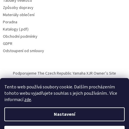
Tabulky velikostí
Způsoby dopravy
Materiály oblečení
Poradna
Katalogy (.pdf)
Obchodní podmínky
GDPR
Odstoupení od smlouvy
Podporujeme The Czech Republic Yamaha XJR Owner’s Site
Tento web používá soubory cookie. Dalším procházením
tohoto webu vyjadřujete souhlas s jejich používáním.. Více
informací
zde
.
Vytvořil Shoptet
Nastavení
Copyright 2026
Halvarssons.CZ
. Všechna práva vyhrazena.