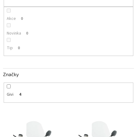
k
t
ů
Akce
0
Novinka
0
Tip
0
Značky
Givi
4
V
ý
p