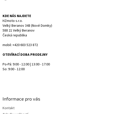
y
v
ý
KDE NÁS NAJDETE
p
HZmoto s.r.o.
i
Velký Beranov 348 (Nové Domky)
s
588 21 Velký Beranov
u
Česká republika
mobil: +420 603 523 872
OTEVÍRACÍ DOBA PRODEJNY
Po-Pá: 9:00 - 12:00 | 13:00 - 17:00
So: 9:00 - 12:00
Informace pro vás
Kontakt