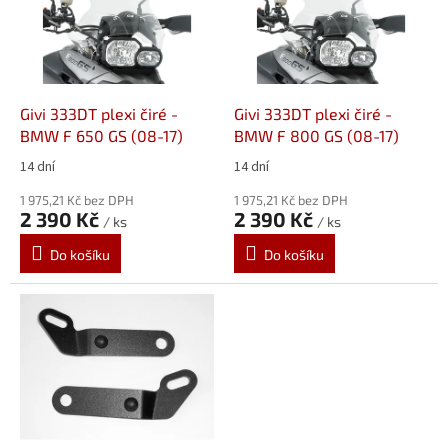
i
s
p
r
o
d
Givi 333DT plexi čiré -
Givi 333DT plexi čiré -
u
BMW F 650 GS (08-17)
BMW F 800 GS (08-17)
k
14 dní
14 dní
t
ů
1 975,21 Kč bez DPH
1 975,21 Kč bez DPH
2 390 Kč
2 390 Kč
/ ks
/ ks
Do košíku
Do košíku