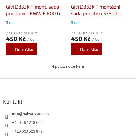
Givi D333KIT mont. sada
Givi D333KIT montážní
pro plexi - BMW F 800 GS
sada pro plexi 333DT -
(08-17)
BMW F 650 GS (08-17)
5 dní
5 dní
371,90 Kč bez DPH
371,90 Kč bez DPH
450 Kč
450 Kč
/ ks
/ ks
Do košíku
Do košíku
4
položek celkem
O
v
l
Z
á
á
d
p
a
a
Kontakt
c
t
í
info
@
halvarssons.cz
í
p
r
+420 567 218 600
v
+420 603 523 872
k