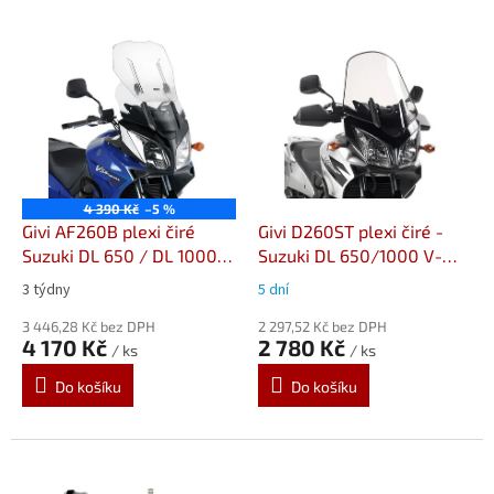
V
ý
p
i
s
p
r
o
4 390 Kč
–5 %
d
Givi AF260B plexi čiré
Givi D260ST plexi čiré -
u
Suzuki DL 650 / DL 1000
Suzuki DL 650/1000 V-
k
V-Strom (04-11)
Strom (04-11)
3 týdny
5 dní
t
ů
3 446,28 Kč bez DPH
2 297,52 Kč bez DPH
4 170 Kč
2 780 Kč
/ ks
/ ks
Do košíku
Do košíku