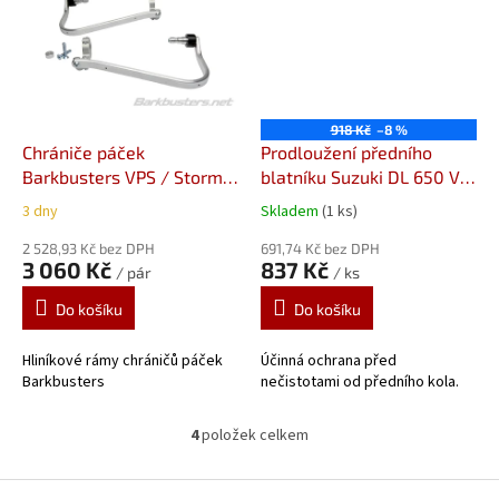
918 Kč
–8 %
Chrániče páček
Prodloužení předního
Barkbusters VPS / Storm
blatníku Suzuki DL 650 V-
BHG-046-04-NP
Strom (04-11)/1000 V-
3 dny
Skladem
(1 ks)
dvoubodová montáž
Strom (02-11), Pyramid
Honda, Kawasaki, Suzuki
2 528,93 Kč bez DPH
05025
691,74 Kč bez DPH
Prodloužení
3 060 Kč
837 Kč
/ pár
/ ks
předního blatníku od
Pyramid Plastics
Do košíku
Do košíku
Hliníkové rámy chráničů páček
Účinná ochrana před
Barkbusters
nečistotami od předního kola.
4
položek celkem
O
v
l
Z