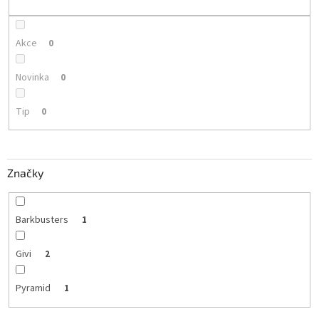
k
t
ů
Akce
0
Novinka
0
Tip
0
Značky
Barkbusters
1
Givi
2
Pyramid
1