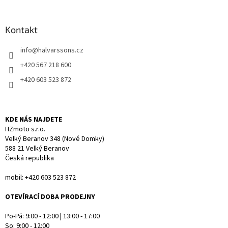
á
á
d
p
a
a
Kontakt
c
t
í
info
@
halvarssons.cz
í
p
r
+420 567 218 600
v
+420 603 523 872
k
y
v
ý
KDE NÁS NAJDETE
p
HZmoto s.r.o.
i
Velký Beranov 348 (Nové Domky)
s
588 21 Velký Beranov
u
Česká republika
mobil: +420 603 523 872
OTEVÍRACÍ DOBA PRODEJNY
Po-Pá: 9:00 - 12:00 | 13:00 - 17:00
So: 9:00 - 12:00