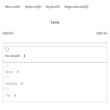
Ř
a
Abecedně
Nejlevnější
Nejdražší
Nejprodávanější
z
e
n
Cena
í
p
2080
Kč
2081
Kč
r
o
d
u
Na skladě
1
k
t
ů
Akce
0
Novinka
0
Tip
0