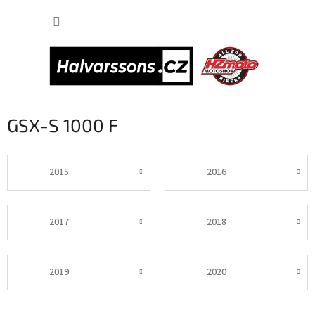
Přejít
NÁKUP
na
obsah
KOŠÍK
GSX-S 1000 F
2015
2016
2017
2018
2019
2020