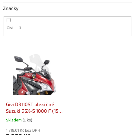
Značky
Givi
1
V
ý
p
i
s
p
r
o
d
Givi D3110ST plexi čiré
u
Suzuki GSX-S 1000 F (15-
k
20)
Skladem
(1 ks)
t
ů
1 719,01 Kč bez DPH