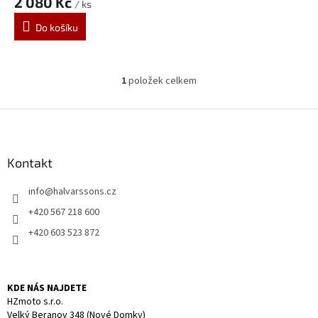
2 080 Kč
/ ks
Do košíku
1
položek celkem
O
v
l
Z
á
á
d
p
a
a
Kontakt
c
t
í
info
@
halvarssons.cz
í
p
r
+420 567 218 600
v
+420 603 523 872
k
y
v
ý
KDE NÁS NAJDETE
p
HZmoto s.r.o.
i
Velký Beranov 348 (Nové Domky)
s