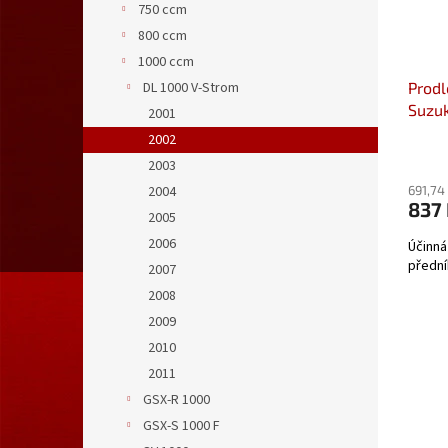
750 ccm
800 ccm
1000 ccm
DL 1000 V-Strom
Prodl
Suzuk
2001
11)/1
2002
050
2003
blatn
2004
691,74
837
2005
2006
Účinná
přední
2007
2008
2009
2010
2011
GSX-R 1000
GSX-S 1000 F