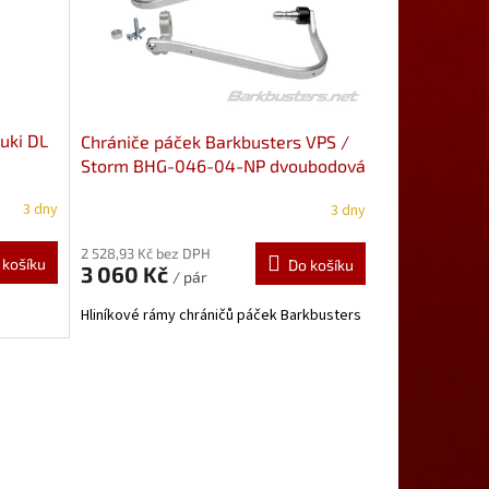
zuki DL
Chrániče páček Barkbusters VPS /
Storm BHG-046-04-NP dvoubodová
montáž
Honda, Kawasaki, Suzuki
3 dny
3 dny
2 528,93 Kč bez DPH
 košíku
Do košíku
3 060 Kč
/ pár
Hliníkové rámy chráničů páček Barkbusters