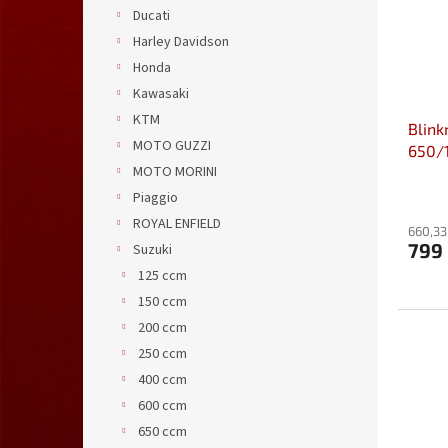
s
o
n
Ducati
p
d
e
Harley Davidson
r
u
l
o
k
Honda
d
t
Kawasaki
u
ů
KTM
Blink
k
MOTO GUZZI
650/
t
MOTO MORINI
ů
Piaggio
ROYAL ENFIELD
660,33
799
Suzuki
125 ccm
150 ccm
200 ccm
250 ccm
400 ccm
600 ccm
650 ccm