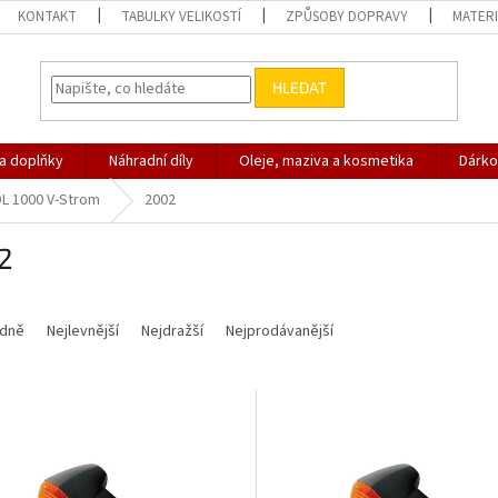
KONTAKT
TABULKY VELIKOSTÍ
ZPŮSOBY DOPRAVY
MATERI
HLEDAT
 a doplňky
Náhradní díly
Oleje, maziva a kosmetika
Dárko
DL 1000 V-Strom
2002
2
dně
Nejlevnější
Nejdražší
Nejprodávanější