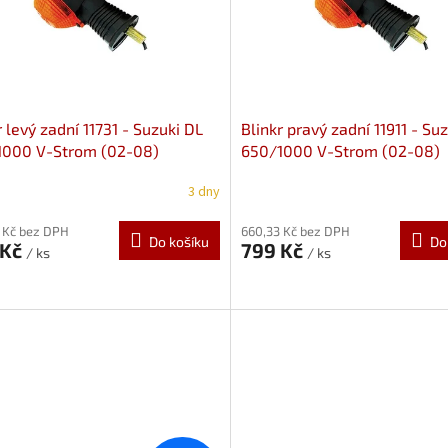
r levý zadní 11731 - Suzuki DL
Blinkr pravý zadní 11911 - Su
1000 V-Strom (02-08)
650/1000 V-Strom (02-08)
3 dny
 Kč bez DPH
660,33 Kč bez DPH
Do košíku
Do
 Kč
799 Kč
/ ks
/ ks