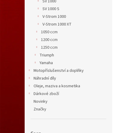
SV 1000
SV 1000 S
V-Strom 1000
V-Strom 1000 XT
1050 ccm
1200 ccm
1250 ccm
Triumph
Yamaha
Motopříslušenství a doplňky
Náhradní díly
Oleje, maziva a kosmetika
Dárkové zboží
Novinky
Značky