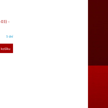
-03) -
5 dní
 košíku