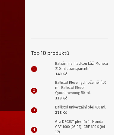
Top 10 produktů
Balzám na hladkou kůži Moneta
210 ml., transparentní
149 Kč
Ballistol Klever rychločernění 50
ml.
Ballistol Klever
Quickbrowning 50 ml.
339 Kč
Ballistol univerzální olej 400 ml.
378 Kč
Givi D303ST plexi čiré - Honda
CBF 1000 (06-09), CBF 600 S (04-
12)