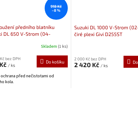
918 Kč
–8 %
oužení předního blatníku
Suzuki DL 1000 V-Strom (02
i DL 650 V-Strom (04-
čiré plexi Givi D255ST
000 V-Strom (02-11), Pyramid
Skladem
(1 ks)
25
Prodloužení předního
íku od Pyramid Plastics
 Kč bez DPH
2 000 Kč bez DPH
Do košíku
Do
 Kč
2 420 Kč
/ ks
/ ks
 ochrana před nečistotami od
ho kola.
O
v
l
á
d
a
c
í