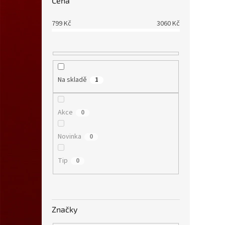
Cena
799
Kč
3060
Kč
Na skladě
1
Akce
0
Novinka
0
Tip
0
Značky