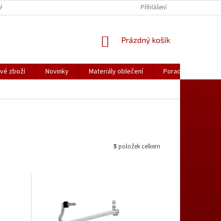
ÁLY OBLEČENÍ
PORADNA
KATALOGY (.PDF)
Přihlášení
OBCHODNÍ PODMÍ
NÁKUPNÍ
Prázdný košík
KOŠÍK
vé zboží
Novinky
Materiály oblečení
Poradna
Kon
5
položek celkem