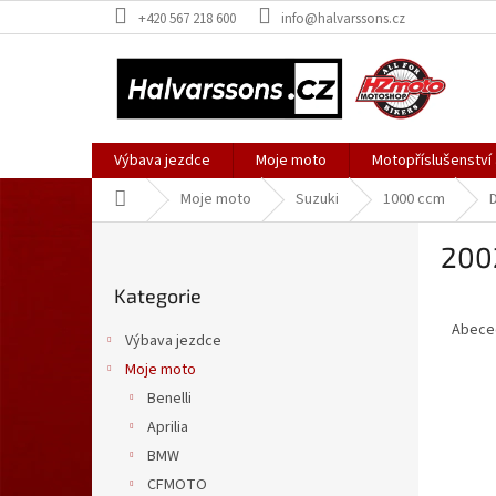
Přejít
+420 567 218 600
info@halvarssons.cz
na
obsah
Výbava jezdce
Moje moto
Motopříslušenství
Domů
Moje moto
Suzuki
1000 ccm
P
200
o
Přeskočit
s
Kategorie
kategorie
Ř
t
a
r
Abece
Výbava jezdce
z
a
Moje moto
e
n
V
n
Benelli
n
ý
í
í
Aprilia
p
p
p
BMW
i
r
a
CFMOTO