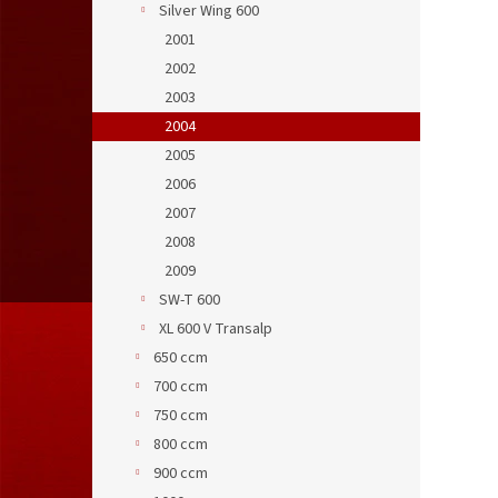
Silver Wing 600
2001
2002
2003
2004
2005
2006
2007
2008
2009
SW-T 600
XL 600 V Transalp
650 ccm
700 ccm
750 ccm
800 ccm
900 ccm