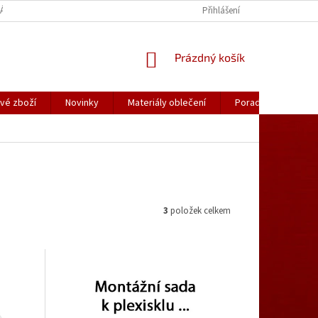
ÁLY OBLEČENÍ
PORADNA
KATALOGY (.PDF)
Přihlášení
OBCHODNÍ PODMÍ
NÁKUPNÍ
Prázdný košík
KOŠÍK
vé zboží
Novinky
Materiály oblečení
Poradna
Kon
3
položek celkem