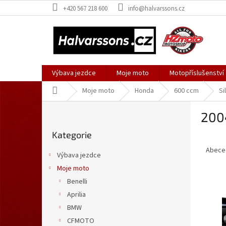
Přejít
+420 567 218 600
info@halvarssons.cz
na
obsah
Výbava jezdce
Moje moto
Motopříslušenství
Domů
Moje moto
Honda
600 ccm
Si
P
200
o
Přeskočit
s
Kategorie
kategorie
Ř
t
a
r
Abece
Výbava jezdce
z
a
Moje moto
e
n
V
n
Benelli
n
ý
í
í
Aprilia
p
p
p
BMW
i
r
a
CFMOTO