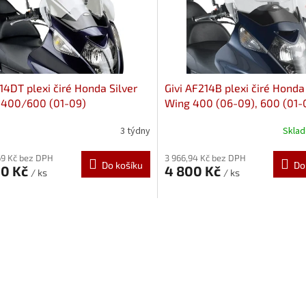
214DT plexi čiré Honda Silver
Givi AF214B plexi čiré Honda
 400/600 (01-09)
Wing 400 (06-09), 600 (01-
3 týdny
Skla
69 Kč bez DPH
3 966,94 Kč bez DPH
Do košíku
Do
00 Kč
4 800 Kč
/ ks
/ ks
O
v
l
á
d
a
c