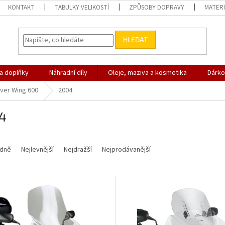
KONTAKT
TABULKY VELIKOSTÍ
ZPŮSOBY DOPRAVY
MATERI
HLEDAT
 a doplňky
Náhradní díly
Oleje, maziva a kosmetika
Dárko
lver Wing 600
2004
4
dně
Nejlevnější
Nejdražší
Nejprodávanější