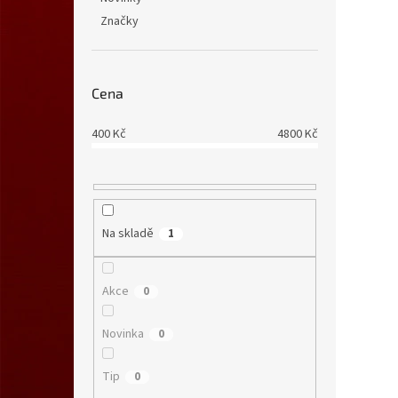
Značky
Cena
400
Kč
4800
Kč
Na skladě
1
Akce
0
Novinka
0
Tip
0