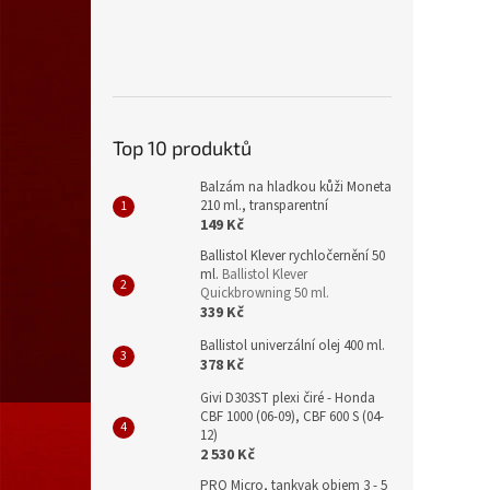
Top 10 produktů
Balzám na hladkou kůži Moneta
210 ml., transparentní
149 Kč
Ballistol Klever rychločernění 50
ml.
Ballistol Klever
Quickbrowning 50 ml.
339 Kč
Ballistol univerzální olej 400 ml.
378 Kč
Givi D303ST plexi čiré - Honda
CBF 1000 (06-09), CBF 600 S (04-
12)
2 530 Kč
PRO Micro, tankvak objem 3 - 5