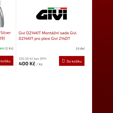
 Silver
Givi D214KIT Montážní sada Givi
09)
D214KIT pro plexi Givi 214DT
dem
(1 ks)
10 dní
330,58 Kč bez DPH
 košíku
Do košíku
400 Kč
/ ks