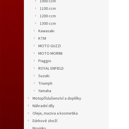
1000 ccm
1100 ccm
1200 ccm
1300 ccm
Kawasaki
KTM
MOTO GUZZI
MOTO MORINI
Piaggio
ROYAL ENFIELD
Suzuki
Triumph
Yamaha
Motopříslušenství a doplňky
Náhradní díly
Oleje, maziva a kosmetika
Dárkové zboží
Novinky