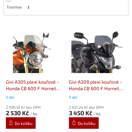
Tourmax
1
V
ý
p
i
s
p
r
o
d
Givi A305 plexi kouřové -
Givi A309 plexi kouřové -
u
Honda CB 600 F Hornet
Honda CB 600 F Hornet
k
(05-06)
(07-10)
5 dní
5 dní
t
ů
2 090,91 Kč bez DPH
2 851,24 Kč bez DPH
2 530 Kč
3 450 Kč
/ ks
/ ks
Do košíku
Do košíku