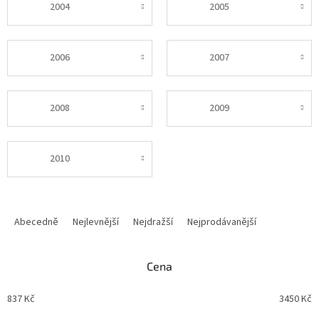
2004
2005
2006
2007
2008
2009
2010
Ř
a
Abecedně
Nejlevnější
Nejdražší
Nejprodávanější
z
e
n
Cena
í
p
837
Kč
3450
Kč
r