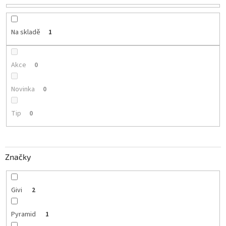
o
d
u
Na skladě
1
k
t
ů
Akce
0
Novinka
0
Tip
0
Značky
Givi
2
Pyramid
1