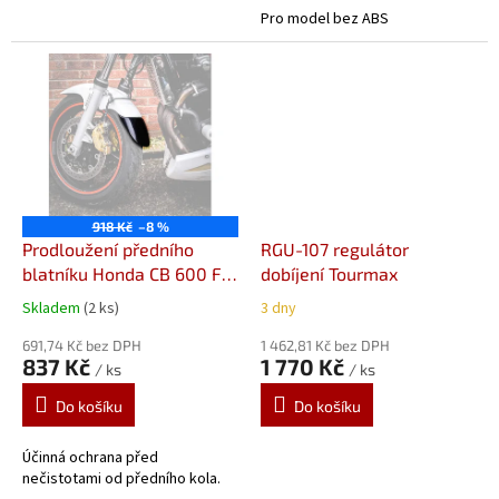
Pro model bez ABS
918 Kč
–8 %
Prodloužení předního
RGU-107 regulátor
blatníku Honda CB 600 F
dobíjení Tourmax
Hornet (98-04) 05150
Skladem
(2 ks)
3 dny
Prodloužení předního
blatníku od Pyramid
691,74 Kč bez DPH
1 462,81 Kč bez DPH
837 Kč
1 770 Kč
/ ks
/ ks
Plastics
Do košíku
Do košíku
Účinná ochrana před
nečistotami od předního kola.