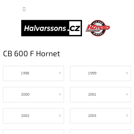
Přejít
NÁKUP
na
obsah
KOŠÍK
CB 600 F Hornet
1998
1999
2000
2001
2002
2003