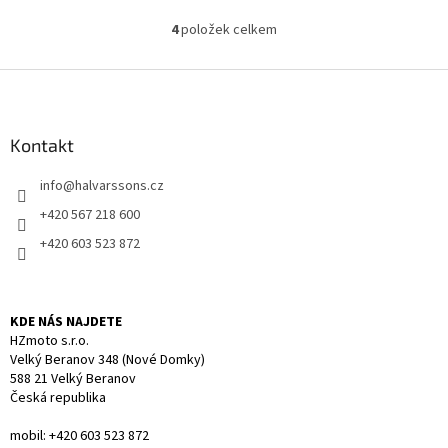
4
položek celkem
O
v
l
Z
á
á
d
p
a
a
Kontakt
c
t
í
info
@
halvarssons.cz
í
p
r
+420 567 218 600
v
+420 603 523 872
k
y
v
ý
KDE NÁS NAJDETE
p
HZmoto s.r.o.
i
Velký Beranov 348 (Nové Domky)
s
588 21 Velký Beranov
u
Česká republika
mobil: +420 603 523 872