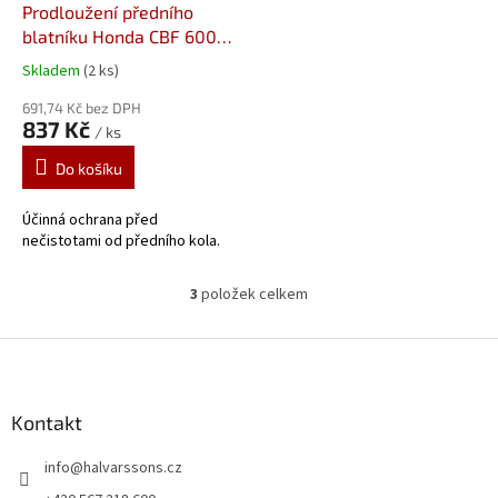
Prodloužení předního
blatníku Honda CBF 600
N/S (04-10) 05150
Skladem
(2 ks)
Prodloužení předního
blatníku od Pyramid
691,74 Kč bez DPH
837 Kč
/ ks
Plastics
Do košíku
Účinná ochrana před
nečistotami od předního kola.
3
položek celkem
O
v
l
Z
á
á
d
p
a
a
Kontakt
c
t
í
info
@
halvarssons.cz
í
p
r