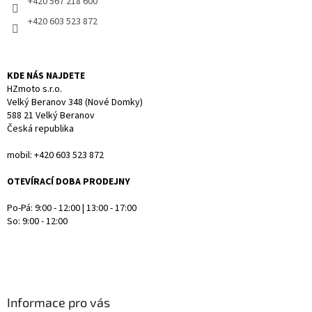
+420 567 218 600
v
+420 603 523 872
k
y
v
ý
KDE NÁS NAJDETE
p
HZmoto s.r.o.
i
Velký Beranov 348 (Nové Domky)
s
588 21 Velký Beranov
u
Česká republika
mobil: +420 603 523 872
OTEVÍRACÍ DOBA PRODEJNY
Po-Pá: 9:00 - 12:00 | 13:00 - 17:00
So: 9:00 - 12:00
Informace pro vás