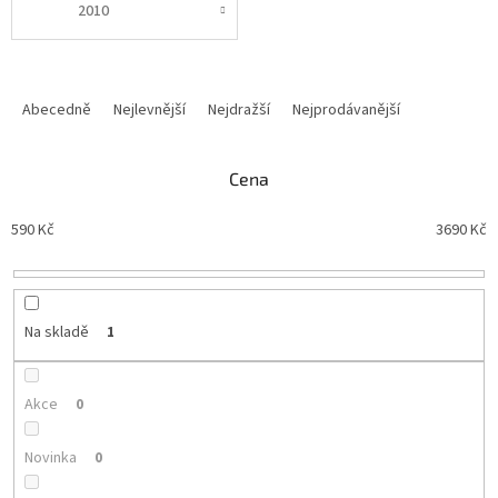
2010
Ř
a
Abecedně
Nejlevnější
Nejdražší
Nejprodávanější
z
e
n
Cena
í
p
590
Kč
3690
Kč
r
o
d
u
Na skladě
1
k
t
ů
Akce
0
Novinka
0