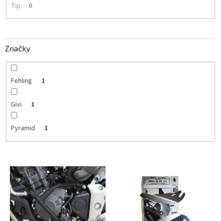
Tip
0
Značky
Fehling
1
Givi
1
Pyramid
1
V
ý
p
i
s
p