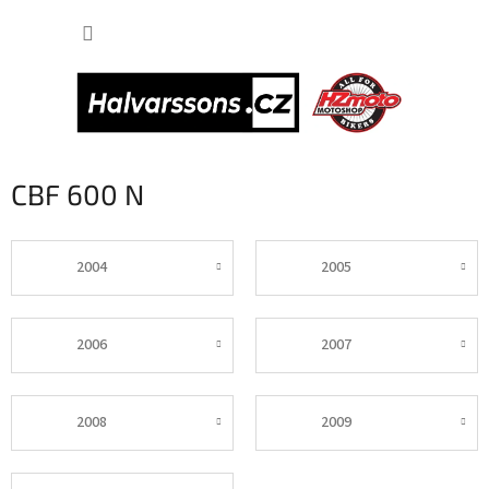
Přejít
NÁKUP
na
obsah
KOŠÍK
CBF 600 N
2004
2005
2006
2007
2008
2009