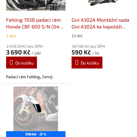
r
o
d
Fehling 7938 padací rám
Givi A302A Montážní sada
u
Honda CBF 600 S/N (04-
Givi A302A ke kapotáži
k
07)
Givi A750
3 dny
10 dní
t
ů
3 049,59 Kč bez DPH
487,60 Kč bez DPH
3 690 Kč
590 Kč
/ pár
/ ks
Do košíku
Do košíku
Padací rám Fehling, černý.
918 Kč
–8 %