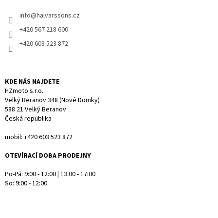
t
í
info
@
halvarssons.cz
í
p
r
+420 567 218 600
v
+420 603 523 872
k
y
v
ý
KDE NÁS NAJDETE
p
HZmoto s.r.o.
i
Velký Beranov 348 (Nové Domky)
s
588 21 Velký Beranov
u
Česká republika
mobil: +420 603 523 872
OTEVÍRACÍ DOBA PRODEJNY
Po-Pá: 9:00 - 12:00 | 13:00 - 17:00
So: 9:00 - 12:00