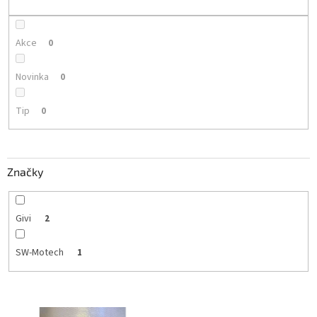
k
t
ů
Akce
0
Novinka
0
Tip
0
Značky
Givi
2
SW-Motech
1
V