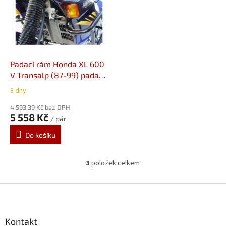
Padací rám Honda XL 600
V Transalp (87-99) padací
rám SW-Motech
3 dny
SBL.01.083.100
4 593,39 Kč bez DPH
5 558 Kč
/ pár
Do košíku
3
položek celkem
O
v
l
Z
á
á
d
p
a
a
Kontakt
c