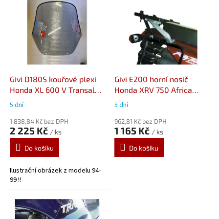
ý
p
i
s
p
r
o
d
Givi D180S kouřové plexi
Givi E200 horní nosič
u
Honda XL 600 V Transalp
Honda XRV 750 Africa
k
(89-93)
Twin (90-92)
5 dní
5 dní
t
ů
1 838,84 Kč bez DPH
962,81 Kč bez DPH
2 225 Kč
1 165 Kč
/ ks
/ ks
Do košíku
Do košíku
Ilustrační obrázek z modelu 94-
99 !!