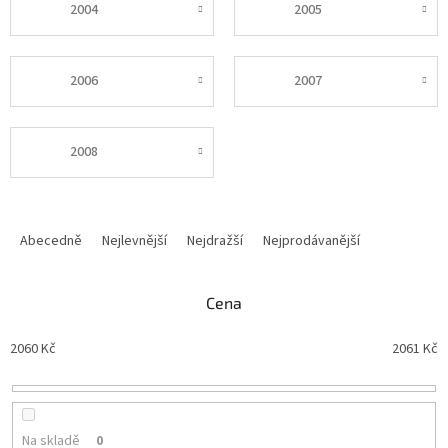
2004
2005
2006
2007
2008
Ř
a
Abecedně
Nejlevnější
Nejdražší
Nejprodávanější
z
e
n
Cena
í
p
2060
Kč
2061
Kč
r
o
d
u
Na skladě
0