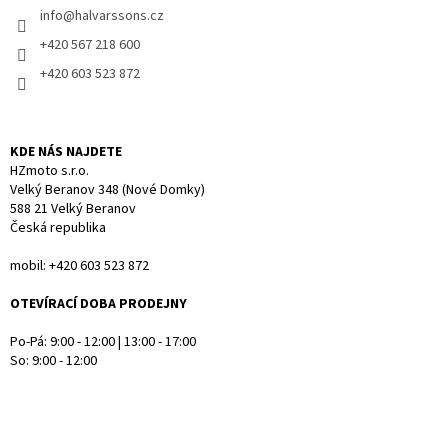
í
info
@
halvarssons.cz
í
p
r
+420 567 218 600
v
+420 603 523 872
k
y
v
ý
KDE NÁS NAJDETE
p
HZmoto s.r.o.
i
Velký Beranov 348 (Nové Domky)
s
588 21 Velký Beranov
u
Česká republika
mobil: +420 603 523 872
OTEVÍRACÍ DOBA PRODEJNY
Po-Pá: 9:00 - 12:00 | 13:00 - 17:00
So: 9:00 - 12:00