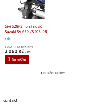
i
s
p
r
o
d
Givi 529FZ horní nosič
u
Suzuki SV 650 /S (03-08)
k
5 dní
t
ů
1 702,48 Kč bez DPH
2 060 Kč
/ ks
Do košíku
1
položek celkem
O
v
l
Z
á
á
d
p
a
a
Kontakt
c
t