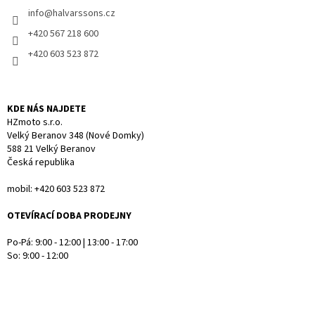
í
info
@
halvarssons.cz
í
p
r
+420 567 218 600
v
+420 603 523 872
k
y
v
ý
KDE NÁS NAJDETE
p
HZmoto s.r.o.
i
Velký Beranov 348 (Nové Domky)
s
588 21 Velký Beranov
u
Česká republika
mobil: +420 603 523 872
OTEVÍRACÍ DOBA PRODEJNY
Po-Pá: 9:00 - 12:00 | 13:00 - 17:00
So: 9:00 - 12:00