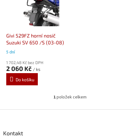
i
s
p
r
o
d
Givi 529FZ horní nosič
u
Suzuki SV 650 /S (03-08)
k
5 dní
t
ů
1 702,48 Kč bez DPH
2 060 Kč
/ ks
Do košíku
1
položek celkem
O
v
l
Z
á
á
d
p
a
a
Kontakt
c
t