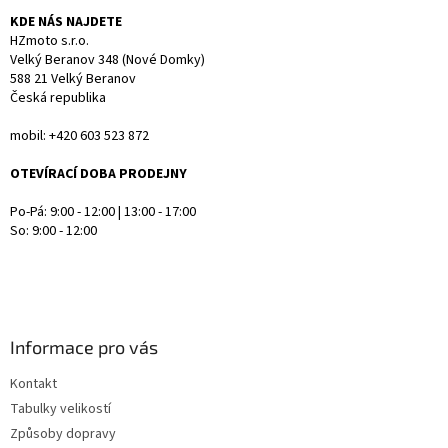
ý
KDE NÁS NAJDETE
p
HZmoto s.r.o.
i
Velký Beranov 348 (Nové Domky)
s
588 21 Velký Beranov
u
Česká republika
mobil: +420 603 523 872
OTEVÍRACÍ DOBA PRODEJNY
Po-Pá: 9:00 - 12:00 | 13:00 - 17:00
So: 9:00 - 12:00
Informace pro vás
Kontakt
Tabulky velikostí
Způsoby dopravy