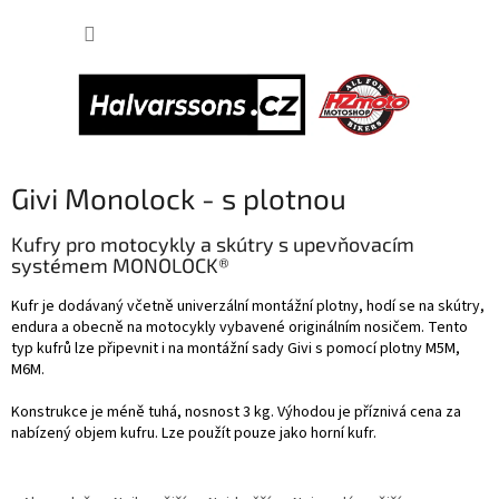
Přejít
NÁKUP
na
obsah
KOŠÍK
Givi Monolock - s plotnou
Kufry pro motocykly a skútry s upevňovacím
systémem MONOLOCK®
Kufr je dodávaný včetně univerzální montážní plotny, hodí se na skútry,
endura a obecně na motocykly vybavené originálním nosičem. Tento
typ kufrů lze připevnit i na montážní sady Givi s pomocí plotny M5M,
M6M.
Konstrukce je méně tuhá, nosnost 3 kg. Výhodou je příznivá cena za
nabízený objem kufru. Lze použít pouze jako horní kufr.
Ř