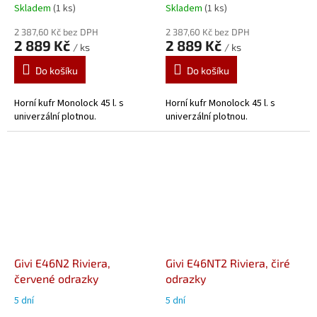
odrazky
odrazky
Skladem
(1 ks)
Skladem
(1 ks)
2 387,60 Kč bez DPH
2 387,60 Kč bez DPH
2 889 Kč
2 889 Kč
/ ks
/ ks
Do košíku
Do košíku
Horní kufr Monolock 45 l. s
Horní kufr Monolock 45 l. s
univerzální plotnou.
univerzální plotnou.
Givi E46N2 Riviera,
Givi E46NT2 Riviera, čiré
červené odrazky
odrazky
5 dní
5 dní