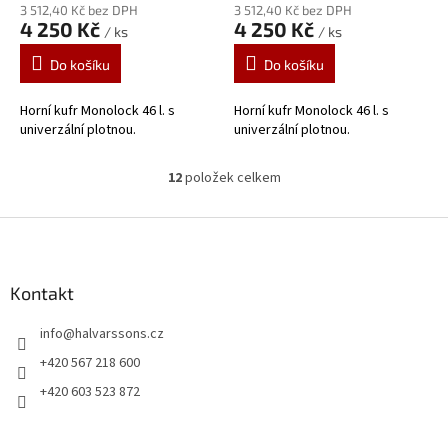
3 512,40 Kč bez DPH
3 512,40 Kč bez DPH
4 250 Kč
4 250 Kč
/ ks
/ ks
Do košíku
Do košíku
Horní kufr Monolock 46 l. s
Horní kufr Monolock 46 l. s
univerzální plotnou.
univerzální plotnou.
12
položek celkem
O
v
l
Z
á
á
d
p
a
a
Kontakt
c
t
í
info
@
halvarssons.cz
í
p
r
+420 567 218 600
v
+420 603 523 872
k
y
v