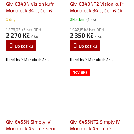
Givi E340N Vision kufr
Givi E340NT2 Vision kufr
Monolock 34 l., černý
Monolock 34 l., černý čiré
červené odrazky
odrazky
3 dny
Skladem
(1 ks)
1 876,03 Kč bez DPH
1 942,15 Kč bez DPH
2 270 Kč
2 350 Kč
/ ks
/ ks
Do košíku
Do košíku
Horní kufr Monolock 34 l.
Horní kufr Monolock 34 l.
Novinka
Givi E455N Simply IV
Givi E455NT2 Simply IV
Monolock 45 l. červené
Monolock 45 l. čiré