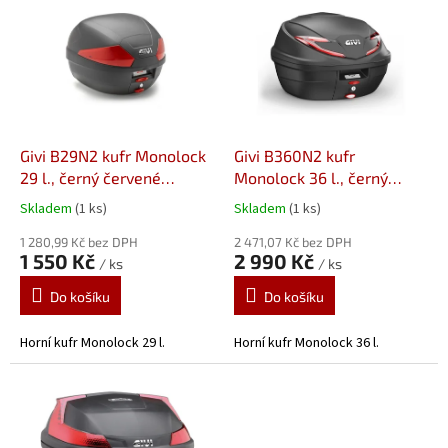
ý
p
i
s
p
r
o
d
Givi B29N2 kufr Monolock
Givi B360N2 kufr
u
29 l., černý červené
Monolock 36 l., černý
k
odrazky
červené odrazky
Skladem
(1 ks)
Skladem
(1 ks)
t
ů
1 280,99 Kč bez DPH
2 471,07 Kč bez DPH
1 550 Kč
2 990 Kč
/ ks
/ ks
Do košíku
Do košíku
Horní kufr Monolock 29 l.
Horní kufr Monolock 36 l.