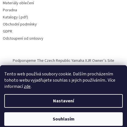
Materiály oblečení
Poradna
Katalogy (.pdf)
Obchodní podmínky
GDPR
Odstoupení od smlouvy
Podporujeme The Czech Republic Yamaha XJR Owner’s Site
Tento web používá soubory cookie. Dalším procházením
tohoto webu vyjadřujete souhlas s jejich používáním.. Více
informací
zde
.
Vytvořil Shoptet
Nastavení
Copyright 2026
Halvarssons.CZ
. Všechna práva vyhrazena.
Souhlasím