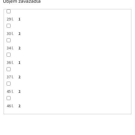
Objem zavazadla
29 l.
1
30 l.
2
34 l.
2
36 l.
1
37 l.
2
45 l.
2
46 l.
2
V