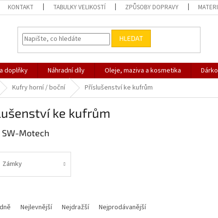
KONTAKT
TABULKY VELIKOSTÍ
ZPŮSOBY DOPRAVY
MATERI
HLEDAT
 a doplňky
Náhradní díly
Oleje, maziva a kosmetika
Dárko
Kufry horní / boční
Příslušenství ke kufrům
lušenství ke kufrům
& SW-Motech
Zámky
dně
Nejlevnější
Nejdražší
Nejprodávanější