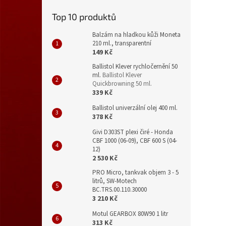
Top 10 produktů
Balzám na hladkou kůži Moneta
210 ml., transparentní
149 Kč
Ballistol Klever rychločernění 50
ml.
Ballistol Klever
Quickbrowning 50 ml.
339 Kč
Ballistol univerzální olej 400 ml.
378 Kč
Givi D303ST plexi čiré - Honda
CBF 1000 (06-09), CBF 600 S (04-
12)
2 530 Kč
PRO Micro, tankvak objem 3 - 5
litrů, SW-Motech
BC.TRS.00.110.30000
3 210 Kč
Motul GEARBOX 80W90 1 litr
313 Kč