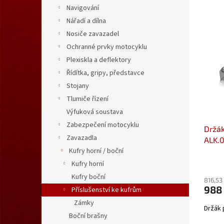
n
Navigování
e
e
V
n
Nářadí a dílna
l
ý
í
Nosiče zavazadel
p
p
Ochranné prvky motocyklu
i
r
Plexiskla a deflektory
s
o
Řídítka, gripy, představce
p
d
r
Stojany
u
o
k
Tlumiče řízení
d
t
Výfuková soustava
u
ů
Zabezpečení motocyklu
Držák
k
Zavazadla
ALK.
t
Kufry horní / boční
ů
Kufry horní
Kufry boční
816,53
988
Příslušenství ke kufrům
Zámky
Držák 
Boční brašny