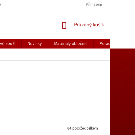
ÁLY OBLEČENÍ
PORADNA
KATALOGY (.PDF)
Přihlášení
OBCHODNÍ PODMÍ
NÁKUPNÍ
Prázdný košík
KOŠÍK
vé zboží
Novinky
Materiály oblečení
Poradna
Kon
64
položek celkem