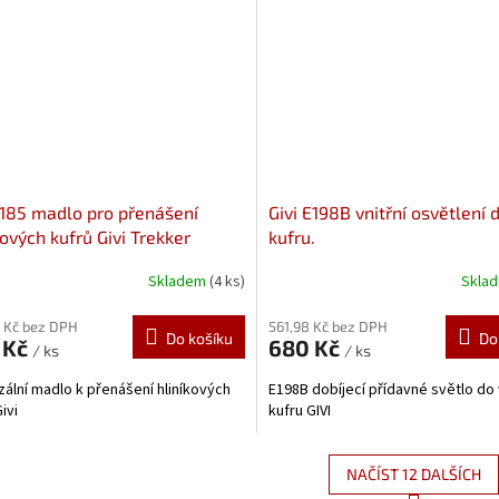
E185 madlo pro přenášení
Givi E198B vnitřní osvětlení 
kových kufrů Givi Trekker
kufru.
ack/Dolomiti
Skladem
(4 ks)
Skla
 Kč bez DPH
561,98 Kč bez DPH
Do košíku
Do
 Kč
680 Kč
/ ks
/ ks
zální madlo k přenášení hliníkových
E198B dobíjecí přídavné světlo do 
ivi
kufru GIVI
NAČÍST 12 DALŠÍCH