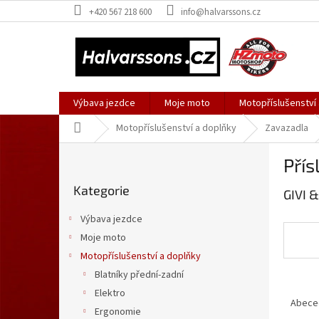
Přejít
+420 567 218 600
info@halvarssons.cz
na
obsah
Výbava jezdce
Moje moto
Motopříslušenství
Domů
Motopříslušenství a doplňky
Zavazadla
P
Přís
o
Přeskočit
s
Kategorie
kategorie
GIVI 
t
r
Výbava jezdce
a
Moje moto
n
Motopříslušenství a doplňky
n
í
Blatníky přední-zadní
Ř
p
Elektro
a
Abece
a
Ergonomie
z