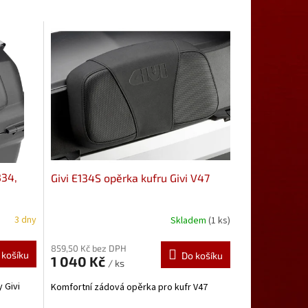
B34,
Givi E134S opěrka kufru Givi V47
3 dny
Skladem
(1 ks)
859,50 Kč bez DPH
 košíku
Do košíku
1 040 Kč
/ ks
 Givi
Komfortní zádová opěrka pro kufr V47