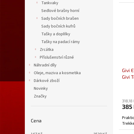
Tankvaky
Sedlové brašny horní
Sady bočních brašen
Sady bočních kufrů
Tašky a doplňky
Tašky na padací rámy
Zrcátka
Příslušenství různé
Náhradní díly
Givi E
Oleje, maziva a kosmetika
Givi 
Dárkové zboží
Novinky
Značky
318,18
385
Prakti
Cena
Trekke