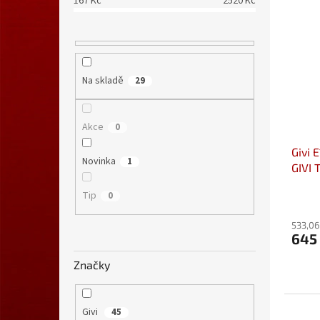
167
Kč
2520
Kč
Na skladě
29
Akce
0
Givi 
Novinka
1
GIVI
46
Tip
0
533,06
645
Značky
Givi
45