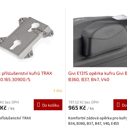
 příslušenství kufrů TRAX
Givi E131S opěrka kufru Givi 
00.165.30900/S
B360, B37, B47, V40
3 dny
 Kč bez DPH
797,52 Kč bez DPH
Do košíku
Do
 Kč
965 Kč
/ ks
/ ks
příslušenství TRAX
Komfortní zádová opěrka pro kufry
B34, B360, B37, B47, V40, E455