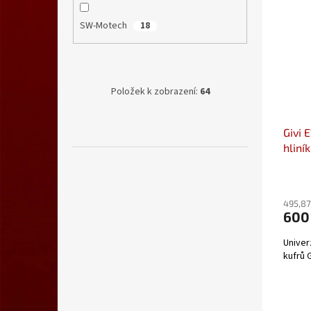
SW-Motech
18
Položek k zobrazení:
64
Givi 
hliní
Outb
495,87
600
Univer
kufrů G