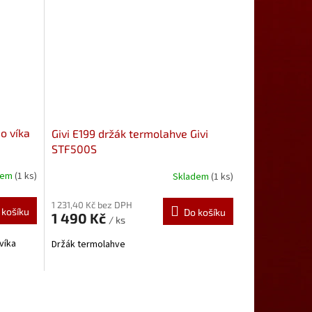
do víka
Givi E199 držák termolahve Givi
STF500S
dem
(1 ks)
Skladem
(1 ks)
1 231,40 Kč bez DPH
 košíku
Do košíku
1 490 Kč
/ ks
víka
Držák termolahve