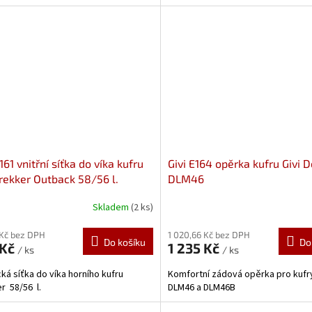
161 vnitřní síťka do víka kufru
Givi E164 opěrka kufru Givi D
Trekker Outback 58/56 l.
DLM46
Skladem
(2 ks)
 Kč bez DPH
1 020,66 Kč bez DPH
Do košíku
Do
 Kč
1 235 Kč
/ ks
/ ks
cká síťka do víka horního kufru
Komfortní zádová opěrka pro kufry
r 58/56 l.
DLM46 a DLM46B