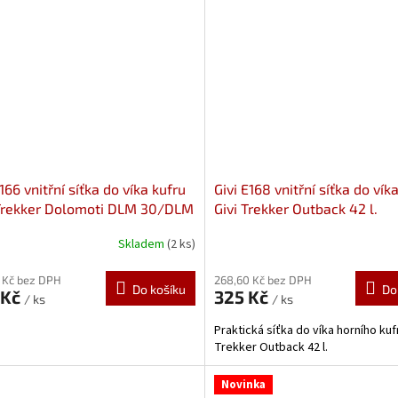
E166 vnitřní síťka do víka kufru
Givi E168 vnitřní síťka do vík
 Trekker Dolomoti DLM 30/DLM
Givi Trekker Outback 42 l.
Skladem
(2 ks)
 Kč bez DPH
268,60 Kč bez DPH
Do košíku
Do
 Kč
325 Kč
/ ks
/ ks
Praktická síťka do víka horního kuf
Trekker Outback 42 l.
Novinka