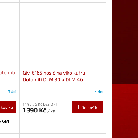
olomiti
Givi E165 nosič na víko kufru
Dolomiti DLM 30 a DLM 46
5 dní
5 dní
1 148,76 Kč bez DPH
 košíku
Do košíku
1 390 Kč
/ ks
 Givi