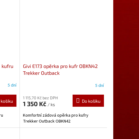
a kufru
Givi E173 opěrka pro kufr OBKN42
Trekker Outback
5 dní
5 dní
1 115,70 Kč bez DPH
 košíku
Do košíku
1 350 Kč
/ ks
ru
Komfortní zádová opěrka pro kufry
Trekker Outback OBKN42