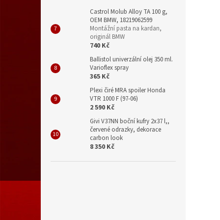
Castrol Molub Alloy TA 100 g,
OEM BMW, 18219062599
Montážní pasta na kardan,
originál BMW
740 Kč
Ballistol univerzální olej 350 ml.
Varioflex spray
365 Kč
Plexi čiré MRA spoiler Honda
VTR 1000 F (97-06)
2 590 Kč
Givi V37NN boční kufry 2x37 l,,
červené odrazky, dekorace
carbon look
8 350 Kč