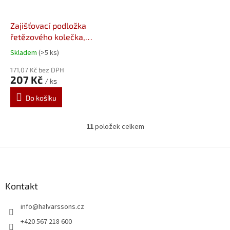
Zajišťovací podložka
řetězového kolečka,
Yamaha XJR 1200/1300
Skladem
(>5 ks)
171,07 Kč bez DPH
207 Kč
/ ks
Do košíku
11
položek celkem
O
v
l
Z
á
á
d
p
a
a
Kontakt
c
t
í
info
@
halvarssons.cz
í
p
r
+420 567 218 600
v