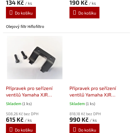
134 Kč
190 Kč
/ ks
/ ks
Do košíku
Do košíku
Olejový filtr Hiflofiltro
Přípravek pro seřízení
Přípravek pro seřízení
ventilů Yamaha XJR
ventilů Yamaha XJR
1200/1300 JMP
1200/1300 OEM 90890-
Skladem
(1 ks)
Skladem
(1 ks)
04110
508,26 Kč bez DPH
818,18 Kč bez DPH
615 Kč
990 Kč
/ ks
/ ks
Do košíku
Do košíku