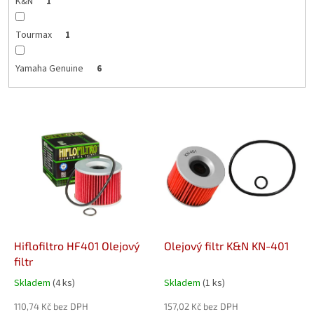
K&N
1
Tourmax
1
Yamaha Genuine
6
V
ý
p
i
s
p
r
o
d
Hiflofiltro HF401 Olejový
Olejový filtr K&N KN-401
u
filtr
k
Skladem
(4 ks)
Skladem
(1 ks)
t
ů
110,74 Kč bez DPH
157,02 Kč bez DPH