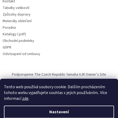
Kontakt
Tabulky velikostí
Způsoby dopravy
Materiály oblečení
Poradna
Katalogy (.pdf)
Obchodní podmínky
GDPR
Odstoupení od smlouvy
Podporujeme The Czech Republic Yamaha XJR Owner’s Site
Tento web používá soubory cookie. Dalším procházením
tohoto webu vyjadřujete souhlas s jejich používáním.. Více
informací
zde
.
Vytvořil Shoptet
Nastavení