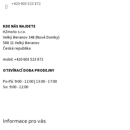
+420 603 523 872
k
y
v
ý
KDE NÁS NAJDETE
p
HZmoto s.r.o.
i
Velký Beranov 348 (Nové Domky)
s
588 21 Velký Beranov
u
Česká republika
mobil: +420 603 523 872
OTEVÍRACÍ DOBA PRODEJNY
Po-Pá: 9:00 - 12:00 | 13:00 - 17:00
So: 9:00 - 12:00
Informace pro vás