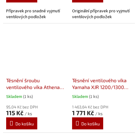
Přípravek pro snadné vyjmutí
Originální přípravek pro vyjmutí
ventilových podložek
ventilových podložek
Těsnění šroubu
Těsnění ventilového víka
ventilového víka Athena
Yamaha XJR 1200/1300
S410485015025
(95-16), FJ 1100/1200 (84-
Skladem
(1 ks)
Skladem
(1 ks)
94) - 5WM-11193-00
95,04 Kč bez DPH
1 463,64 Kč bez DPH
115 Kč
1 771 Kč
/ ks
/ ks
Do košíku
Do košíku