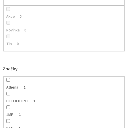
k
t
ů
Akce
0
Novinka
0
Tip
0
Značky
Athena
1
HIFLOFILTRO
1
JMP
1