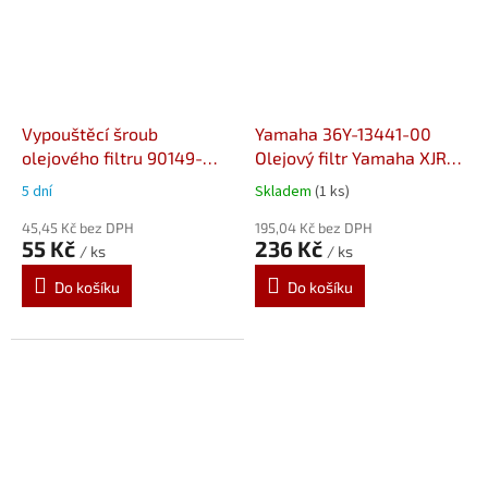
Vypouštěcí šroub
Yamaha 36Y-13441-00
olejového filtru 90149-
Olejový filtr Yamaha XJR
05110
1200/1300 (95-)
5 dní
Skladem
(1 ks)
45,45 Kč bez DPH
195,04 Kč bez DPH
55 Kč
236 Kč
/ ks
/ ks
Do košíku
Do košíku