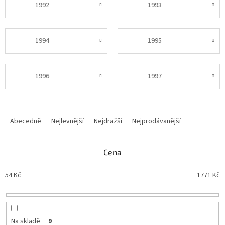
1992
1993
1994
1995
1996
1997
Ř
a
Abecedně
Nejlevnější
Nejdražší
Nejprodávanější
z
e
n
Cena
í
p
54
Kč
1771
Kč
r
o
d
u
Na skladě
9