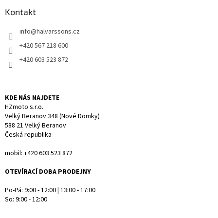
p
a
a
Kontakt
c
t
í
info
@
halvarssons.cz
í
p
r
+420 567 218 600
v
+420 603 523 872
k
y
v
ý
KDE NÁS NAJDETE
p
HZmoto s.r.o.
i
Velký Beranov 348 (Nové Domky)
s
588 21 Velký Beranov
u
Česká republika
mobil: +420 603 523 872
OTEVÍRACÍ DOBA PRODEJNY
Po-Pá: 9:00 - 12:00 | 13:00 - 17:00
So: 9:00 - 12:00