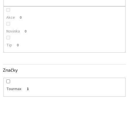
k
t
ů
Akce
0
Novinka
0
Tip
0
Značky
Tourmax
1
V
ý
p