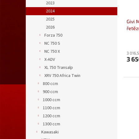
2023
2024
2025
Givi 
2026
řetěz
Forza 750
NC 750 S
NC 750 X
3 016,
3 6
X-ADV
XL 750 Transalp
XRV 750 Africa Twin
800 ccm
900 ccm
1000 ccm
1100 ccm
1200 ccm
1300 ccm
Kawasaki