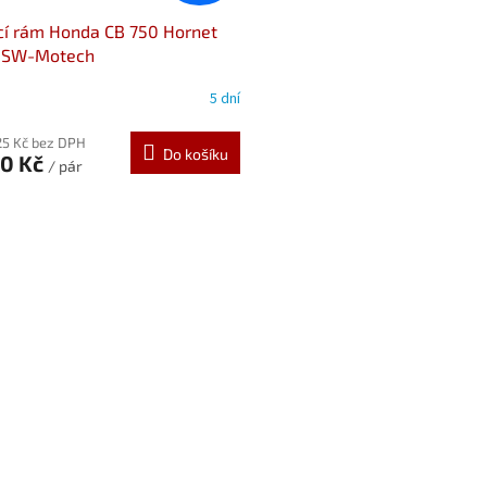
í rám Honda CB 750 Hornet
) SW-Motech
1.971.10000/B
5 dní
25 Kč bez DPH
Do košíku
20 Kč
/ pár
O
v
l
á
d
a
c
í
p
r
v
k
y