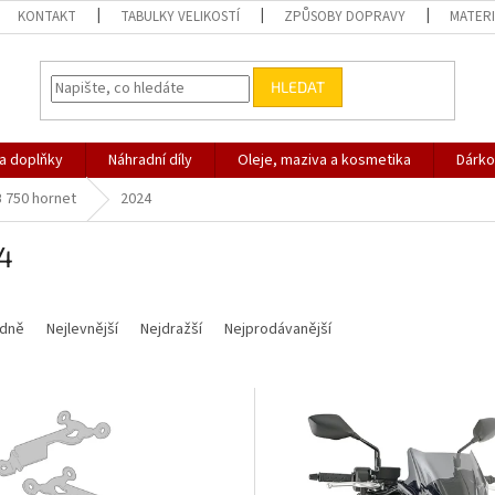
KONTAKT
TABULKY VELIKOSTÍ
ZPŮSOBY DOPRAVY
MATERI
HLEDAT
 a doplňky
Náhradní díly
Oleje, maziva a kosmetika
Dárko
 750 hornet
2024
4
dně
Nejlevnější
Nejdražší
Nejprodávanější