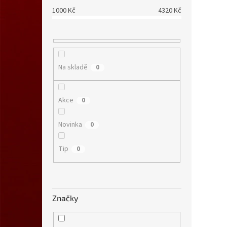
1000
Kč
4320
Kč
Na skladě
0
Akce
0
Novinka
0
Tip
0
Značky