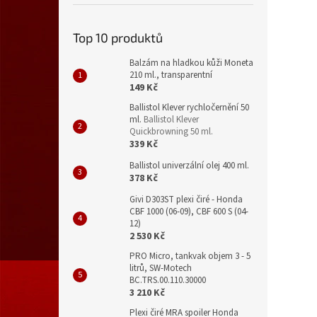
Top 10 produktů
Balzám na hladkou kůži Moneta
210 ml., transparentní
149 Kč
Ballistol Klever rychločernění 50
ml.
Ballistol Klever
Quickbrowning 50 ml.
339 Kč
Ballistol univerzální olej 400 ml.
378 Kč
Givi D303ST plexi čiré - Honda
CBF 1000 (06-09), CBF 600 S (04-
12)
2 530 Kč
PRO Micro, tankvak objem 3 - 5
litrů, SW-Motech
BC.TRS.00.110.30000
3 210 Kč
Plexi čiré MRA spoiler Honda