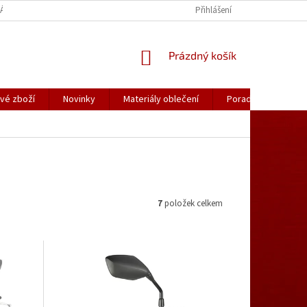
ÁLY OBLEČENÍ
PORADNA
KATALOGY (.PDF)
Přihlášení
OBCHODNÍ PODMÍ
NÁKUPNÍ
Prázdný košík
KOŠÍK
vé zboží
Novinky
Materiály oblečení
Poradna
Kon
7
položek celkem