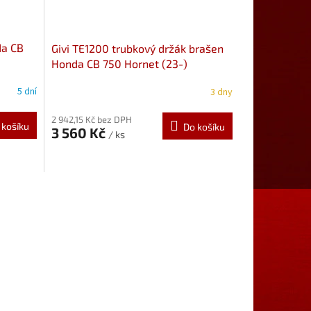
da CB
Givi TE1200 trubkový držák brašen
Honda CB 750 Hornet (23-)
5 dní
3 dny
2 942,15 Kč bez DPH
 košíku
Do košíku
3 560 Kč
/ ks