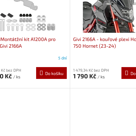
- Montátžní kit A1200A pro
Givi 2166A - kouřové plexi 
 Givi 2166A
750 Hornet (23-24)
5 dní
 Kč bez DPH
1 479,34 Kč bez DPH
Do košíku
Do
00 Kč
1 790 Kč
/ ks
/ ks