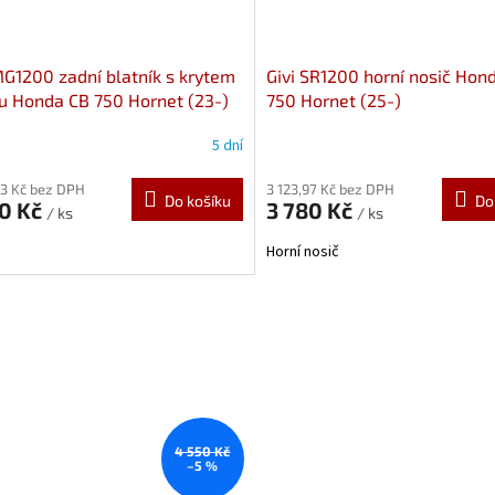
MG1200 zadní blatník s krytem
Givi SR1200 horní nosič Hon
u Honda CB 750 Hornet (23-)
750 Hornet (25-)
5 dní
53 Kč bez DPH
3 123,97 Kč bez DPH
Do košíku
Do
50 Kč
3 780 Kč
/ ks
/ ks
Horní nosič
4 550 Kč
–5 %