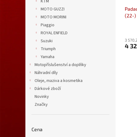
KTM
Padac
MOTO GUZZI
(22-
MOTO MORINI
SBL.0
Piaggio
ROYAL ENFIELD
3 570,
Suzuki
4 3
Triumph
Yamaha
Motopříslušenství a doplňky
Náhradní díly
Oleje, maziva a kosmetika
Dárkové zboží
Novinky
Značky
Cena