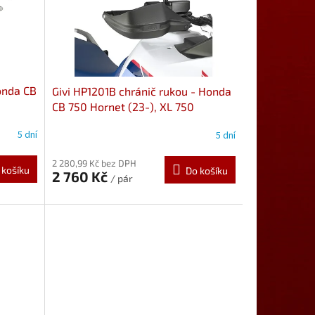
Honda CB
Givi HP1201B chránič rukou - Honda
CB 750 Hornet (23-), XL 750
Transalp (23-)
Vybrané modely
5 dní
5 dní
2 280,99 Kč bez DPH
 košíku
Do košíku
2 760 Kč
/ pár