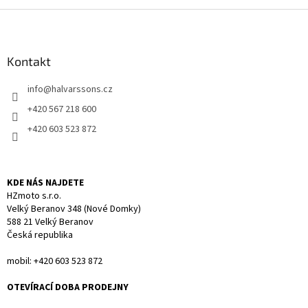
v
l
Z
á
á
d
p
a
a
Kontakt
c
t
í
info
@
halvarssons.cz
í
p
r
+420 567 218 600
v
+420 603 523 872
k
y
v
ý
KDE NÁS NAJDETE
p
HZmoto s.r.o.
i
Velký Beranov 348 (Nové Domky)
s
588 21 Velký Beranov
u
Česká republika
mobil: +420 603 523 872
OTEVÍRACÍ DOBA PRODEJNY