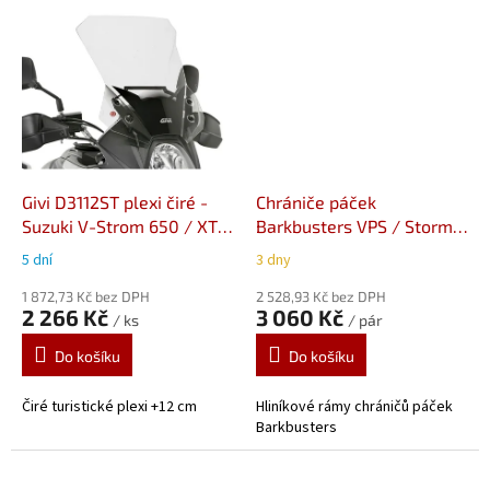
Givi D3112ST plexi čiré -
Chrániče páček
Suzuki V-Strom 650 / XT
Barkbusters VPS / Storm
(17-24)
BHG-046-04-NP
5 dní
3 dny
dvoubodová montáž
1 872,73 Kč bez DPH
Honda, Kawasaki, Suzuki
2 528,93 Kč bez DPH
2 266 Kč
3 060 Kč
/ ks
/ pár
Do košíku
Do košíku
Čiré turistické plexi +12 cm
Hliníkové rámy chráničů páček
Barkbusters