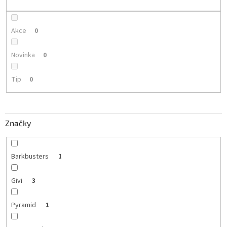
k
t
ů
Akce
0
Novinka
0
Tip
0
Značky
Barkbusters
1
Givi
3
Pyramid
1