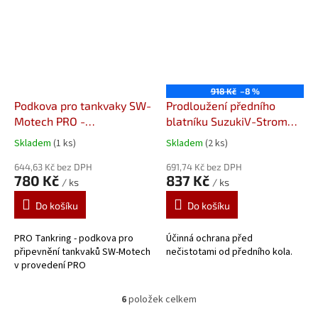
918 Kč
–8 %
Podkova pro tankvaky SW-
Prodloužení předního
Motech PRO -
blatníku SuzukiV-Strom
TRT.00.787.12500/B
650 /XT (12-) V-Strom
Skladem
(1 ks)
Skladem
(2 ks)
TRT.00.787.12500/B
050300
Prodloužení
644,63 Kč bez DPH
předního blatníku od
691,74 Kč bez DPH
780 Kč
837 Kč
/ ks
/ ks
Pyramid Plastics
Do košíku
Do košíku
PRO Tankring - podkova pro
Účinná ochrana před
připevnění tankvaků SW-Motech
nečistotami od předního kola.
v provedení PRO
6
položek celkem
O