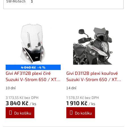
SW-Motech
1
V
ý
p
i
s
p
r
o
4 040 Kč
–4 %
d
Givi AF3112B plexi čiré
Givi D3112B plexi kouřové
u
Suzuki V-Strom 650 / XT
Suzuki V-Strom 650 / XT
k
(17-24)
(17-24)
10 dní
14 dní
t
ů
3 173,55 Kč bez DPH
1 578,51 Kč bez DPH
3 840 Kč
1 910 Kč
/ ks
/ ks
Do košíku
Do košíku