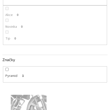
k
t
ů
Akce
0
Novinka
0
Tip
0
Značky
Pyramid
1
V
ý
p