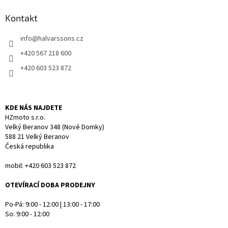
d
p
a
a
Kontakt
c
t
í
info
@
halvarssons.cz
í
p
r
+420 567 218 600
v
+420 603 523 872
k
y
v
ý
KDE NÁS NAJDETE
p
HZmoto s.r.o.
i
Velký Beranov 348 (Nové Domky)
s
588 21 Velký Beranov
u
Česká republika
mobil: +420 603 523 872
OTEVÍRACÍ DOBA PRODEJNY
Po-Pá: 9:00 - 12:00 | 13:00 - 17:00
So: 9:00 - 12:00