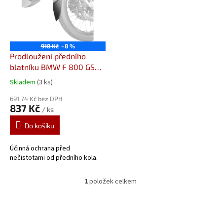
i
s
p
r
o
918 Kč
–8 %
d
Prodloužení předního
u
blatníku BMW F 800 GS
k
(08-18) 054201
Skladem
(3 ks)
t
Prodloužení předního
ů
blatníku od Pyramid
691,74 Kč bez DPH
837 Kč
/ ks
Plastics
Do košíku
Účinná ochrana před
nečistotami od předního kola.
1
položek celkem
O
v
l
Z
á
á