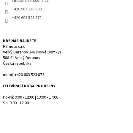
info
@
halvarssons.cz
í
p
r
+420 567 218 600
v
+420 603 523 872
k
y
v
ý
KDE NÁS NAJDETE
p
HZmoto s.r.o.
i
Velký Beranov 348 (Nové Domky)
s
588 21 Velký Beranov
u
Česká republika
mobil: +420 603 523 872
OTEVÍRACÍ DOBA PRODEJNY
Po-Pá: 9:00 - 12:00 | 13:00 - 17:00
So: 9:00 - 12:00