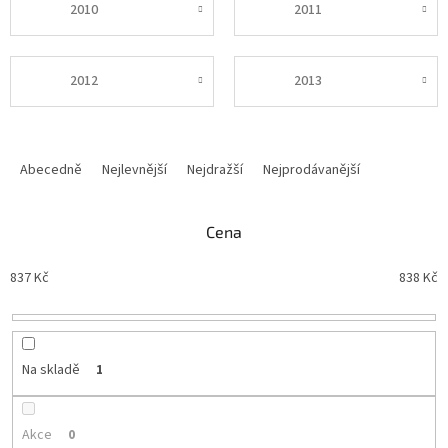
2010
2011
2012
2013
Ř
a
Abecedně
Nejlevnější
Nejdražší
Nejprodávanější
z
e
n
Cena
í
p
837
Kč
838
Kč
r
o
d
u
Na skladě
1
k
t
ů
Akce
0