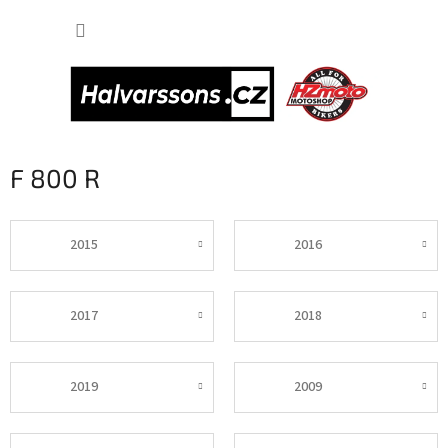
Přejít
NÁKUP
na
obsah
KOŠÍK
F 800 R
2015
2016
2017
2018
2019
2009