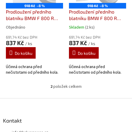
o
918 Kč
–8 %
918 Kč
–8 %
d
Prodloužení předního
Prodloužení předního
u
blatníku BMW F 800 R
blatníku BMW F 800 R
k
(09-14), F 800 S (06-10), F
(15-19), BMW R 1200 R
Objednáno
Skladem
(2 ks)
t
800 ST (06-13), F 800 GT
(15-), BMW R 1250 R (19-)
ů
(13-) 054200
691,74 Kč bez DPH
Prodloužení
054232
691,74 Kč bez DPH
Prodloužení
837 Kč
837 Kč
/ ks
/ ks
předního blatníku od
předního blatníku od
Pyramid Plastics
Pyramid Plastics
Do košíku
Do košíku
Účinná ochrana před
Účinná ochrana před
nečistotami od předního kola.
nečistotami od předního kola.
2
položek celkem
O
v
l
Z
á
á
d
p
a
a
Kontakt
c
t
í