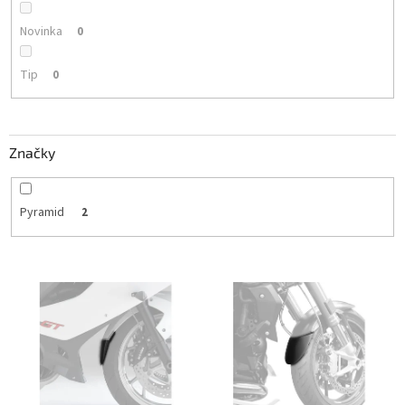
Novinka
0
Tip
0
Značky
Pyramid
2
V
ý
p
i
s
p
r