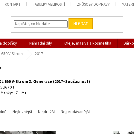
KONTAKT
TABULKY VELIKOSTÍ
ZPŮSOBY DOPRAVY
MATERI
HLEDAT
 a doplňky
Náhradní díly
Oleje, maziva a kosmetika
Dárko
 650 V-Strom
2017
7
DL 650 V-Strom 3. Generace (2017–Současnost)
50A / XT
é roky: L7 – M+
dně
Nejlevnější
Nejdražší
Nejprodávanější