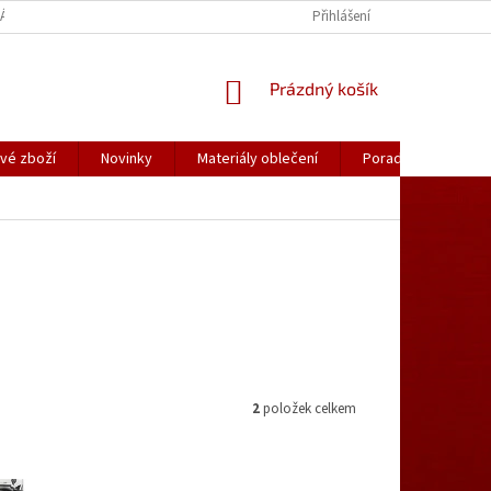
ÁLY OBLEČENÍ
PORADNA
KATALOGY (.PDF)
Přihlášení
OBCHODNÍ PODMÍ
NÁKUPNÍ
Prázdný košík
KOŠÍK
vé zboží
Novinky
Materiály oblečení
Poradna
Kon
2
položek celkem