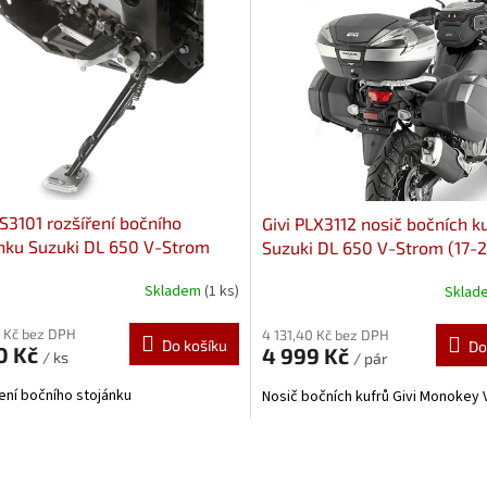
ES3101 rozšíření bočního
Givi PLX3112 nosič bočních k
nku Suzuki DL 650 V-Strom
Suzuki DL 650 V-Strom (17-
4)
kufry V35, V37
Skladem
(1 ks)
Skla
 Kč bez DPH
4 131,40 Kč bez DPH
Do košíku
Do
0 Kč
4 999 Kč
/ ks
/ pár
ení bočního stojánku
Nosič bočních kufrů Givi Monokey 
O
v