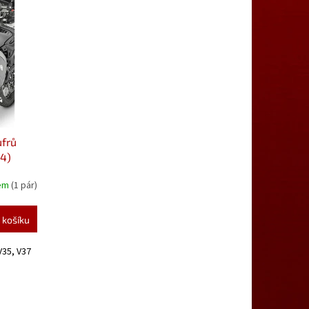
ufrů
24)
dem
(1 pár)
 košíku
V35, V37