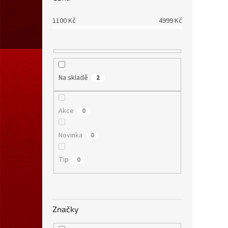
1100
Kč
4999
Kč
Na skladě
2
Akce
0
Novinka
0
Tip
0
Značky