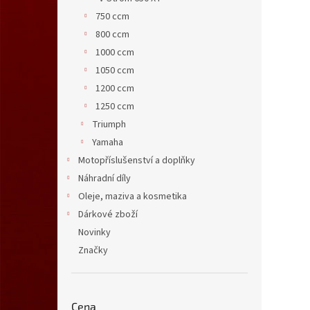
750 ccm
800 ccm
1000 ccm
1050 ccm
1200 ccm
1250 ccm
Triumph
Yamaha
Motopříslušenství a doplňky
Náhradní díly
Oleje, maziva a kosmetika
Dárkové zboží
Novinky
Značky
Cena