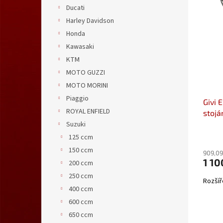
n
ý
í
Ducati
e
p
p
Harley Davidson
l
i
r
Honda
s
o
Kawasaki
p
d
r
u
KTM
o
k
MOTO GUZZI
d
t
MOTO MORINI
u
ů
Piaggio
Givi 
k
ROYAL ENFIELD
stojá
t
(11-2
Suzuki
ů
125 ccm
150 ccm
909,09
1 10
200 ccm
250 ccm
Rozšíř
400 ccm
600 ccm
650 ccm