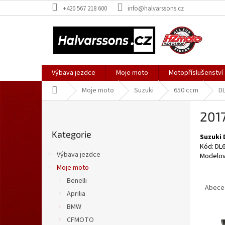
Přejít
+420 567 218 600
info@halvarssons.cz
na
obsah
Výbava jezdce
Moje moto
Motopříslušenství
Domů
Moje moto
Suzuki
650 ccm
DL
P
201
o
Přeskočit
s
Kategorie
kategorie
Suzuki 
t
Kód: DL6
r
Výbava jezdce
Modelov
a
Moje moto
n
Ř
Benelli
n
a
Abece
í
Aprilia
z
p
BMW
e
a
V
n
CFMOTO