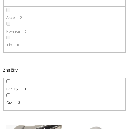
k
t
ů
Akce
0
Novinka
0
Tip
0
Značky
Fehling
1
Givi
2
V