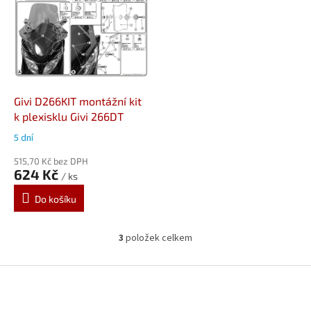
Givi D266KIT montážní kit
k plexisklu Givi 266DT
5 dní
515,70 Kč bez DPH
624 Kč
/ ks
Do košíku
3
položek celkem
O
v
l
Z
á
á
d
p
a