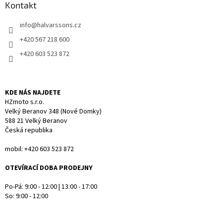
a
Kontakt
c
t
í
info
@
halvarssons.cz
í
p
r
+420 567 218 600
v
+420 603 523 872
k
y
v
ý
KDE NÁS NAJDETE
p
HZmoto s.r.o.
i
Velký Beranov 348 (Nové Domky)
s
588 21 Velký Beranov
u
Česká republika
mobil: +420 603 523 872
OTEVÍRACÍ DOBA PRODEJNY
Po-Pá: 9:00 - 12:00 | 13:00 - 17:00
So: 9:00 - 12:00