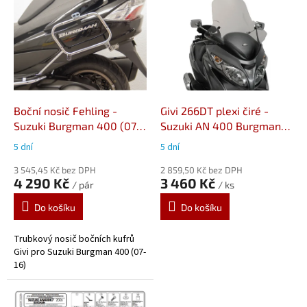
ý
p
i
s
p
r
o
d
Boční nosič Fehling -
Givi 266DT plexi čiré -
u
Suzuki Burgman 400 (07-
Suzuki AN 400 Burgman
k
16)
(06-16)
5 dní
5 dní
t
ů
3 545,45 Kč bez DPH
2 859,50 Kč bez DPH
4 290 Kč
3 460 Kč
/ pár
/ ks
Do košíku
Do košíku
Trubkový nosič bočních kufrů
Givi pro Suzuki Burgman 400 (07-
16)