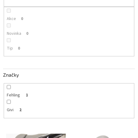
k
t
ů
Akce
0
Novinka
0
Tip
0
Značky
Fehling
1
Givi
2
V