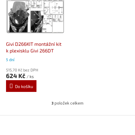
Givi D266KIT montážní kit
k plexisklu Givi 266DT
5 dní
515,70 Kč bez DPH
624 Kč
/ ks
Do košíku
3
položek celkem
O
v
l
Z
á
á
d
p
a