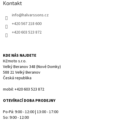
a
Kontakt
c
t
í
info
@
halvarssons.cz
í
p
r
+420 567 218 600
v
+420 603 523 872
k
y
v
ý
KDE NÁS NAJDETE
p
HZmoto s.r.o.
i
Velký Beranov 348 (Nové Domky)
s
588 21 Velký Beranov
u
Česká republika
mobil: +420 603 523 872
OTEVÍRACÍ DOBA PRODEJNY
Po-Pá: 9:00 - 12:00 | 13:00 - 17:00
So: 9:00 - 12:00