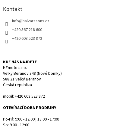
p
a
a
Kontakt
c
t
í
info
@
halvarssons.cz
í
p
r
+420 567 218 600
v
+420 603 523 872
k
y
v
ý
KDE NÁS NAJDETE
p
HZmoto s.r.o.
i
Velký Beranov 348 (Nové Domky)
s
588 21 Velký Beranov
u
Česká republika
mobil: +420 603 523 872
OTEVÍRACÍ DOBA PRODEJNY
Po-Pá: 9:00 - 12:00 | 13:00 - 17:00
So: 9:00 - 12:00