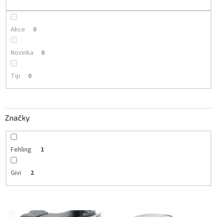
k
t
ů
Akce
0
Novinka
0
Tip
0
Značky
Fehling
1
Givi
2
V