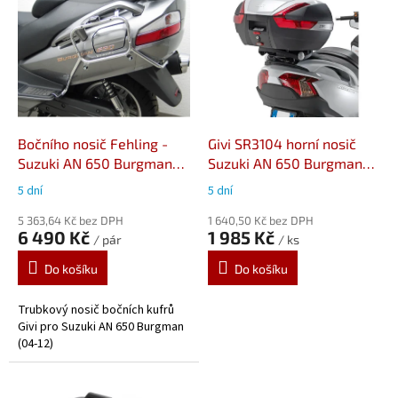
ý
p
i
s
p
r
o
d
Bočního nosič Fehling -
Givi SR3104 horní nosič
u
Suzuki AN 650 Burgman
Suzuki AN 650 Burgman
k
(04-12)
(02-20)
5 dní
5 dní
t
ů
5 363,64 Kč bez DPH
1 640,50 Kč bez DPH
6 490 Kč
1 985 Kč
/ pár
/ ks
Do košíku
Do košíku
Trubkový nosič bočních kufrů
Givi pro Suzuki AN 650 Burgman
(04-12)