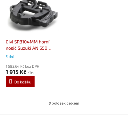
Givi SR3104MM horní
nosič Suzuki AN 650
Burgman / Executive (02-
5 dní
20)
1 582,64 Kč bez DPH
1 915 Kč
/ ks
Do košíku
3
položek celkem
O
v
l
Z
á
á
d