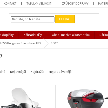
KONTAKT
TABULKY VELIKOSTÍ
ZPŮSOBY DOPRAVY
MATERI
HLEDAT
 a doplňky
Náhradní díly
Oleje, maziva a kosmetika
Dárko
N 650 Burgman Executive ABS
2007
7
dně
Nejlevnější
Nejdražší
Nejprodávanější