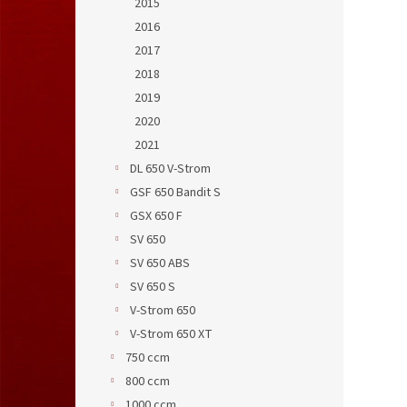
2015
2016
2017
2018
2019
2020
2021
DL 650 V-Strom
GSF 650 Bandit S
GSX 650 F
SV 650
SV 650 ABS
SV 650 S
V-Strom 650
V-Strom 650 XT
750 ccm
800 ccm
1000 ccm