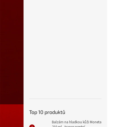
Top 10 produktů
Balzám na hladkou kůži Moneta
210 ml., transparentní