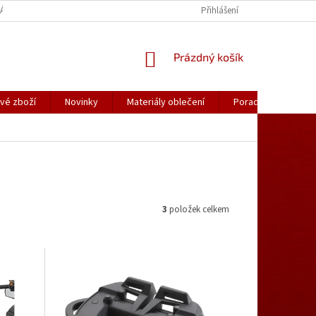
ÁLY OBLEČENÍ
PORADNA
KATALOGY (.PDF)
Přihlášení
OBCHODNÍ PODMÍ
NÁKUPNÍ
Prázdný košík
KOŠÍK
vé zboží
Novinky
Materiály oblečení
Poradna
Kon
3
položek celkem