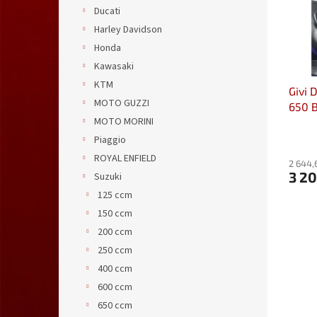
s
o
n
Ducati
p
d
e
Harley Davidson
r
u
l
o
k
Honda
d
t
Kawasaki
u
ů
KTM
Givi 
k
MOTO GUZZI
650 B
t
MOTO MORINI
ů
Piaggio
ROYAL ENFIELD
2 644,
3 2
Suzuki
125 ccm
150 ccm
200 ccm
250 ccm
400 ccm
600 ccm
650 ccm