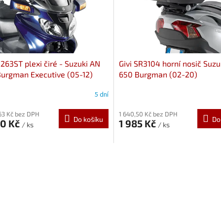
D263ST plexi čiré - Suzuki AN
Givi SR3104 horní nosič Suzu
urgman Executive (05-12)
650 Burgman (02-20)
5 dní
63 Kč bez DPH
1 640,50 Kč bez DPH
Do košíku
Do
00 Kč
1 985 Kč
/ ks
/ ks
O
v
l
á
d
a
c