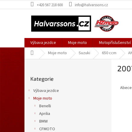
Přejít
+420 567 218 600
info@halvarssons.cz
na
obsah
Výbava jezdce
Moje moto
Motopříslušenství
Domů
Moje moto
Suzuki
650 ccm
A
P
200
o
Přeskočit
s
Kategorie
kategorie
Ř
t
a
r
Abece
Výbava jezdce
z
a
Moje moto
e
n
V
n
Benelli
n
ý
í
í
Aprilia
p
p
p
BMW
i
r
a
CFMOTO