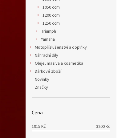
1050 ccm
1200 ccm
1250 ccm
Triumph
Yamaha
Motopříslušenství a doplňky
Náhradní díly
Oleje, maziva a kosmetika
Dárkové zboží
Novinky
Značky
Cena
1915
Kč
3200
Kč