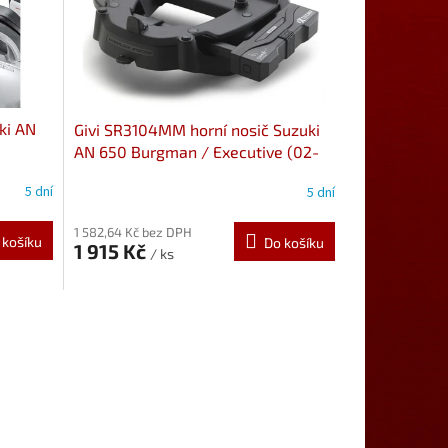
ki AN
Givi SR3104MM horní nosič Suzuki
AN 650 Burgman / Executive (02-
20)
5 dní
5 dní
1 582,64 Kč bez DPH
 košíku
Do košíku
1 915 Kč
/ ks