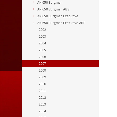
AN 650 Burgman
AN 650 Burgman ABS
AN 650 Burgman Executive
AN 650 Burgman Executive ABS
2002
2003
2004
2005
2006
2007
2008
2009
2010
2011
2012
2013
2014