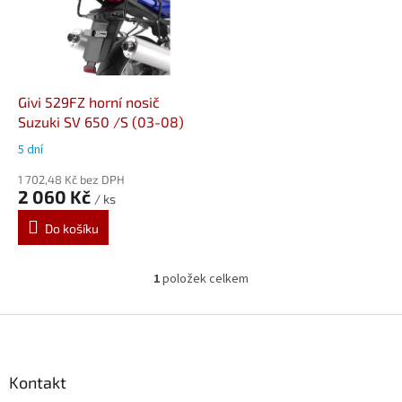
i
s
p
r
o
d
Givi 529FZ horní nosič
u
Suzuki SV 650 /S (03-08)
k
5 dní
t
ů
1 702,48 Kč bez DPH
2 060 Kč
/ ks
Do košíku
1
položek celkem
O
v
l
Z
á
á
d
p
a
a
Kontakt
c
t