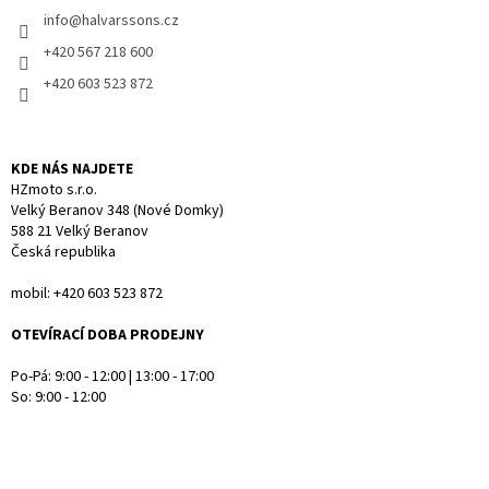
í
info
@
halvarssons.cz
í
p
r
+420 567 218 600
v
+420 603 523 872
k
y
v
ý
KDE NÁS NAJDETE
p
HZmoto s.r.o.
i
Velký Beranov 348 (Nové Domky)
s
588 21 Velký Beranov
u
Česká republika
mobil: +420 603 523 872
OTEVÍRACÍ DOBA PRODEJNY
Po-Pá: 9:00 - 12:00 | 13:00 - 17:00
So: 9:00 - 12:00