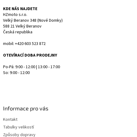
ý
KDE NÁS NAJDETE
p
HZmoto s.r.o.
i
Velký Beranov 348 (Nové Domky)
s
588 21 Velký Beranov
u
Česká republika
mobil: +420 603 523 872
OTEVÍRACÍ DOBA PRODEJNY
Po-Pá: 9:00 - 12:00 | 13:00 - 17:00
So: 9:00 - 12:00
Informace pro vás
Kontakt
Tabulky velikostí
Způsoby dopravy