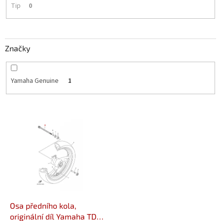
Tip
0
Značky
Yamaha Genuine
1
V
ý
p
i
s
p
r
o
d
Osa předního kola,
u
originální díl Yamaha TDM