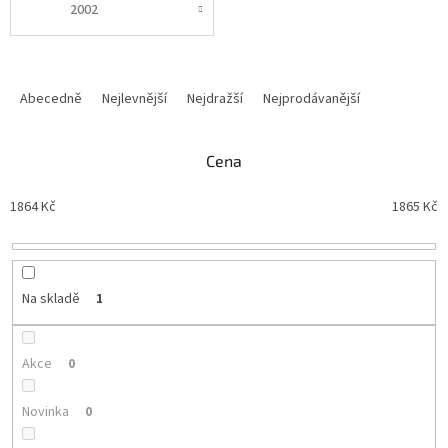
2002
Ř
a
Abecedně
Nejlevnější
Nejdražší
Nejprodávanější
z
e
n
Cena
í
p
1864
Kč
1865
Kč
r
o
d
u
Na skladě
1
k
t
ů
Akce
0
Novinka
0