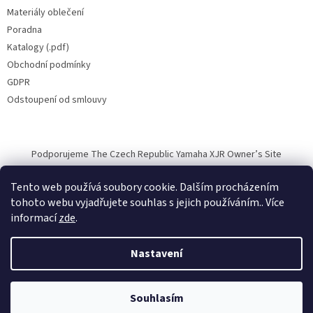
Materiály oblečení
Poradna
Katalogy (.pdf)
Obchodní podmínky
GDPR
Odstoupení od smlouvy
Podporujeme The Czech Republic Yamaha XJR Owner’s Site
Tento web používá soubory cookie. Dalším procházením
tohoto webu vyjadřujete souhlas s jejich používáním.. Více
informací
zde
.
Vytvořil Shoptet
Nastavení
Copyright 2026
Halvarssons.CZ
. Všechna práva vyhrazena.
Souhlasím