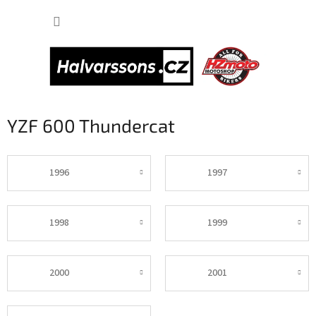
Přejít
NÁKUP
na
obsah
KOŠÍK
YZF 600 Thundercat
1996
1997
1998
1999
2000
2001