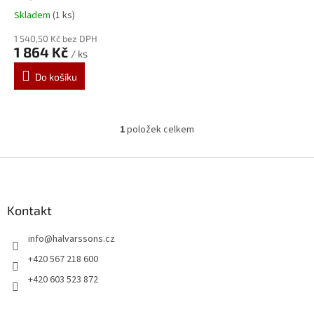
k
850/YZF 600 Thundercat
Skladem
(1 ks)
t
3GM-25181-03
ů
1 540,50 Kč bez DPH
1 864 Kč
/ ks
Do košíku
1
položek celkem
O
v
l
Z
á
á
d
p
a
a
Kontakt
c
t
í
info
@
halvarssons.cz
í
p
r
+420 567 218 600
v
+420 603 523 872
k
y
v