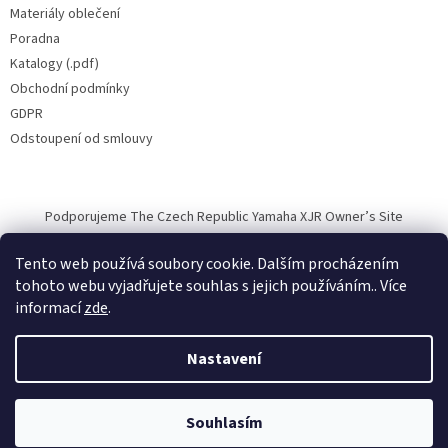
Materiály oblečení
Poradna
Katalogy (.pdf)
Obchodní podmínky
GDPR
Odstoupení od smlouvy
Podporujeme The Czech Republic Yamaha XJR Owner’s Site
Tento web používá soubory cookie. Dalším procházením
tohoto webu vyjadřujete souhlas s jejich používáním.. Více
informací
zde
.
Vytvořil Shoptet
Nastavení
Copyright 2026
Halvarssons.CZ
. Všechna práva vyhrazena.
Souhlasím