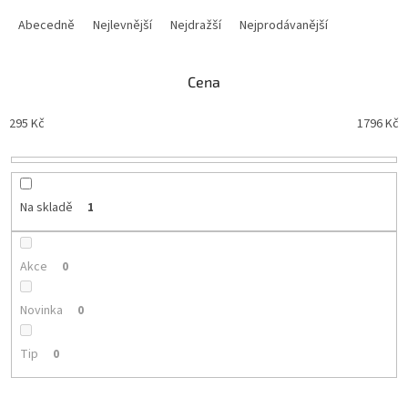
Ř
a
Abecedně
Nejlevnější
Nejdražší
Nejprodávanější
z
e
n
Cena
í
p
295
Kč
1796
Kč
r
o
d
u
Na skladě
1
k
t
ů
Akce
0
Novinka
0
Tip
0