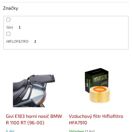
Značky
Givi
1
HIFLOFILTRO
1
V
ý
p
i
s
p
r
o
d
Givi E183 horní nosič BMW
Vzduchový filtr Hiflofiltro
u
R 1100 RT (96-00)
HFA7910
k
5 dní
Skladem
(1 ks)