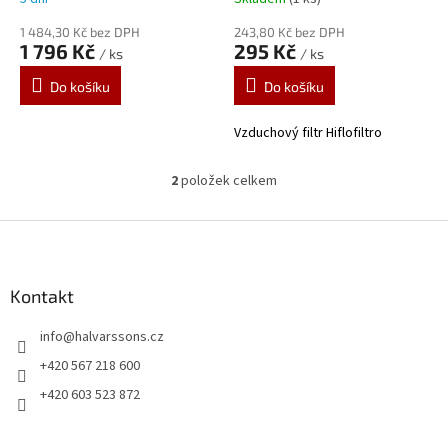
t
ů
1 484,30 Kč bez DPH
243,80 Kč bez DPH
1 796 Kč
295 Kč
/ ks
/ ks
Do košíku
Do košíku
Vzduchový filtr Hiflofiltro
2
položek celkem
O
v
l
Z
á
á
d
p
a
a
Kontakt
c
t
í
info
@
halvarssons.cz
í
p
r
+420 567 218 600
v
+420 603 523 872
k
y
v