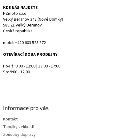
ý
KDE NÁS NAJDETE
p
HZmoto s.r.o.
i
Velký Beranov 348 (Nové Domky)
s
588 21 Velký Beranov
u
Česká republika
mobil: +420 603 523 872
OTEVÍRACÍ DOBA PRODEJNY
Po-Pá: 9:00 - 12:00 | 13:00 - 17:00
So: 9:00 - 12:00
Informace pro vás
Kontakt
Tabulky velikostí
Způsoby dopravy