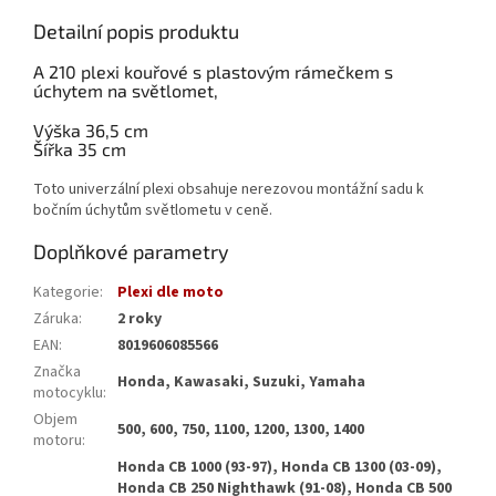
Detailní popis produktu
A 210 plexi kouřové s plastovým rámečkem s
úchytem na světlomet,
Výška 36,5 cm
Šířka 35 cm
Toto univerzální plexi obsahuje nerezovou montážní sadu k
bočním úchytům světlometu v ceně.
Doplňkové parametry
Kategorie
:
Plexi dle moto
Záruka
:
2 roky
EAN
:
8019606085566
Značka
Honda, Kawasaki, Suzuki, Yamaha
motocyklu
:
Objem
500, 600, 750, 1100, 1200, 1300, 1400
motoru
:
Honda CB 1000 (93-97), Honda CB 1300 (03-09),
Honda CB 250 Nighthawk (91-08), Honda CB 500