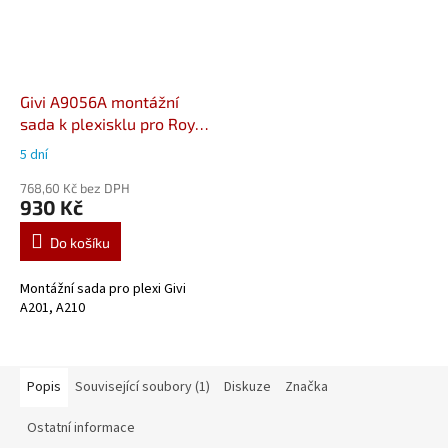
Givi A9056A montážní
sada k plexisklu pro Royal
Enfield - HNTR 350 (22-)
5 dní
768,60 Kč bez DPH
930 Kč
Do košíku
Montážní sada pro plexi Givi
A201, A210
Popis
Související soubory (1)
Diskuze
Značka
Ostatní informace