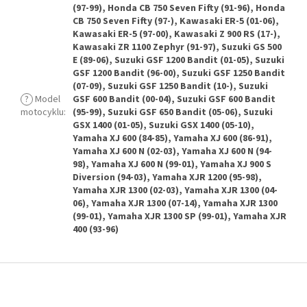
(97-99), Honda CB 750 Seven Fifty (91-96), Honda
CB 750 Seven Fifty (97-), Kawasaki ER-5 (01-06),
Kawasaki ER-5 (97-00), Kawasaki Z 900 RS (17-),
Kawasaki ZR 1100 Zephyr (91-97), Suzuki GS 500
E (89-06), Suzuki GSF 1200 Bandit (01-05), Suzuki
GSF 1200 Bandit (96-00), Suzuki GSF 1250 Bandit
(07-09), Suzuki GSF 1250 Bandit (10-), Suzuki
?
Model
GSF 600 Bandit (00-04), Suzuki GSF 600 Bandit
motocyklu
:
(95-99), Suzuki GSF 650 Bandit (05-06), Suzuki
GSX 1400 (01-05), Suzuki GSX 1400 (05-10),
Yamaha XJ 600 (84-85), Yamaha XJ 600 (86-91),
Yamaha XJ 600 N (02-03), Yamaha XJ 600 N (94-
98), Yamaha XJ 600 N (99-01), Yamaha XJ 900 S
Diversion (94-03), Yamaha XJR 1200 (95-98),
Yamaha XJR 1300 (02-03), Yamaha XJR 1300 (04-
06), Yamaha XJR 1300 (07-14), Yamaha XJR 1300
(99-01), Yamaha XJR 1300 SP (99-01), Yamaha XJR
400 (93-96)
Z
á
p