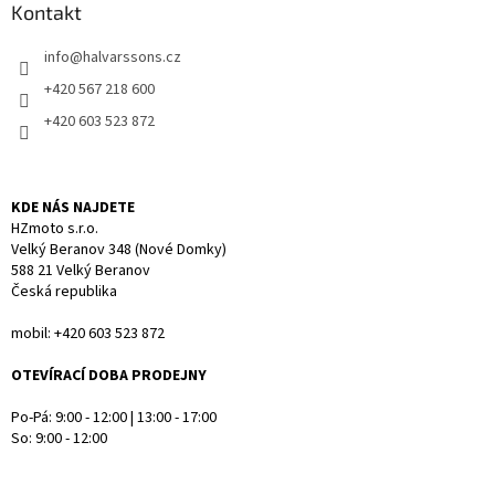
a
Kontakt
t
info
@
halvarssons.cz
í
+420 567 218 600
+420 603 523 872
KDE NÁS NAJDETE
HZmoto s.r.o.
Velký Beranov 348 (Nové Domky)
588 21 Velký Beranov
Česká republika
mobil: +420 603 523 872
OTEVÍRACÍ DOBA PRODEJNY
Po-Pá: 9:00 - 12:00 | 13:00 - 17:00
So: 9:00 - 12:00